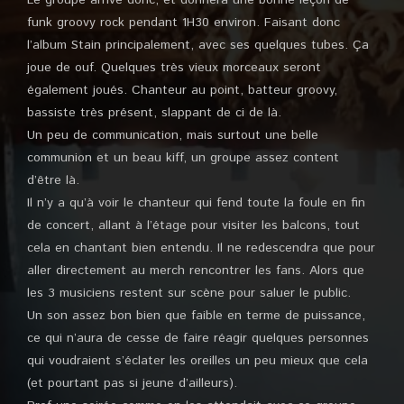
Le groupe arrive donc, et donnera une bonne leçon de
funk groovy rock pendant 1H30 environ. Faisant donc
l’album Stain principalement, avec ses quelques tubes. Ça
joue de ouf. Quelques très vieux morceaux seront
également joués. Chanteur au point, batteur groovy,
bassiste très présent, slappant de ci de là.
Un peu de communication, mais surtout une belle
communion et un beau kiff, un groupe assez content
d’être là.
Il n’y a qu’à voir le chanteur qui fend toute la foule en fin
de concert, allant à l’étage pour visiter les balcons, tout
cela en chantant bien entendu. Il ne redescendra que pour
aller directement au merch rencontrer les fans. Alors que
les 3 musiciens restent sur scène pour saluer le public.
Un son assez bon bien que faible en terme de puissance,
ce qui n’aura de cesse de faire réagir quelques personnes
qui voudraient s’éclater les oreilles un peu mieux que cela
(et pourtant pas si jeune d’ailleurs).