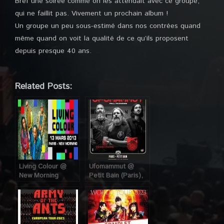
Bref une soirée comme on les attendait avec ce groupe,
qui ne faillit pas. Vivement un prochain album !
Un groupe un peu sous-estimé dans nos contrées quand
même quand on voit la qualité de ce qu’ils proposent
depuis presque 40 ans.
Related Posts:
Living Colour @
Ufomammut @
New Morning
Petit Bain (Paris),
(Paris), le 13 Mars
le 1er Décembre
2013
2023