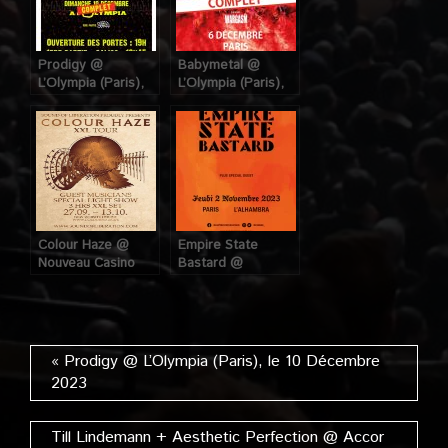
Prodigy @
Babymetal @
L’Olympia (Paris),
L’Olympia (Paris),
le 10 Décembre
le 6 Décembre
2023
2023
Colour Haze @
Empire State
Nouveau Casino
Bastard @
(Paris), le 29
l’Alhambra (Paris),
Septembre 2012
le 2 Novembre
2023
« Prodigy @ L’Olympia (Paris), le 10 Décembre
2023
Till Lindemann + Aesthetic Perfection @ Accor