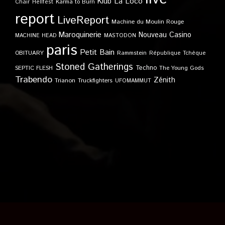
Klub
La Loco
Karma to Burn
Chair
Hellfest
report
LiveReport
Machine du Moulin Rouge
Maroquinerie
Nouveau Casino
MACHINE HEAD
MASTODON
paris
Petit Bain
OBITUARY
Rammstein
République Tchèque
Stoned Gatherings
Techno
SEPTIC FLESH
The Young Gods
Trabendo
Zénith
Trianon
Truckfighters
UFOMAMMUT