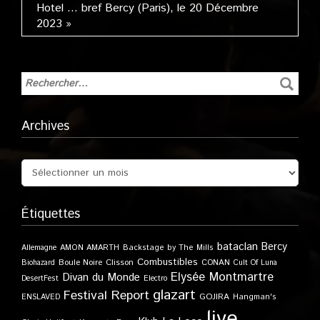
Hotel … bref Bercy (Paris), le 20 Décembre
2023 »
Archives
Étiquettes
bataclan
Bercy
Allemagne
AMON AMARTH
Backstage by The Mills
Combustibles
Boule Noire
Clisson
CONAN
Biohazard
Cult Of Luna
Elysée Montmartre
Divan du Monde
DesertFest
Electro
glazart
Festival Report
GOJIRA
ENSLAVED
Hangman's
live