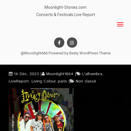
Moonlight-Stories.com
Concerts & Festivals Live Report
@Moonlight666 Powered by
Besty WordPress Theme
14 Déc, 2023
Moonlight1664
L'alhambra
,
LiveReport
,
Living Colour
,
paris
Non classé