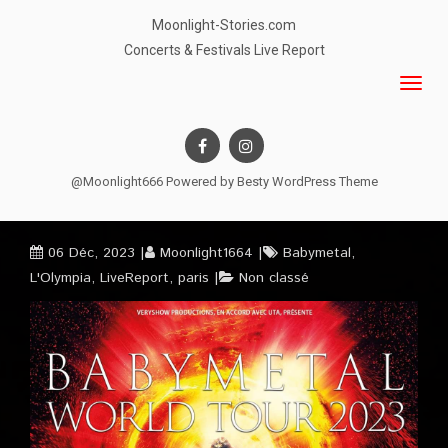
Moonlight-Stories.com
Concerts & Festivals Live Report
@Moonlight666 Powered by
Besty WordPress Theme
06 Déc, 2023
Moonlight1664
Babymetal
,
L'Olympia
,
LiveReport
,
paris
Non classé