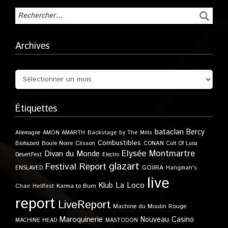
Archives
Étiquettes
bataclan
Bercy
Allemagne
AMON AMARTH
Backstage by The Mills
Combustibles
Boule Noire
Clisson
CONAN
Biohazard
Cult Of Luna
Elysée Montmartre
Divan du Monde
DesertFest
Electro
glazart
Festival Report
GOJIRA
ENSLAVED
Hangman's
live
Klub
La Loco
Karma to Burn
Chair
Hellfest
report
LiveReport
Machine du Moulin Rouge
Maroquinerie
Nouveau Casino
MACHINE HEAD
MASTODON