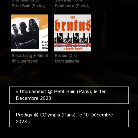
Ufomammut @
Sierra @ Point
Petit Bain (Paris),
Ephémère (Paris),
le 1er Décembre
le 5 Avril 2023
2023
Black Lung + Rimel
Brutus @ la
@ Supersonic
Maroquinerie
(Paris), le 1er Août
(Paris), le 31 Janvier
2023
2023
« Ufomammut @ Petit Bain (Paris), le 1er
Décembre 2023
Prodigy @ L’Olympia (Paris), le 10 Décembre
2023 »