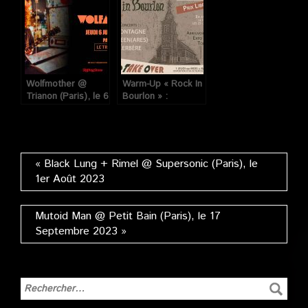
Wolfmother @
Warm-Up « Rock In
Trianon (Paris), le 6
Bourlon » :
Juillet 2023
Montagne +
Queen(ares) @
Klub (Paris), le 1er
Juin 2023
« Black Lung + Rimel @ Supersonic (Paris), le
1er Août 2023
Mutoid Man @ Petit Bain (Paris), le 17
Septembre 2023 »