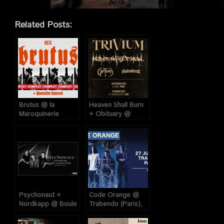
Related Posts:
Brutus @ la
Heaven Shall Burn
Maroquinerie
+ Obituary @
(Paris), le 31 Janvier
Olympia (Paris), le
2023
1er Février 2023
Psychonaut +
Code Orange @
Nordkapp @ Boule
Trabendo (Paris),
Noire (Paris), le 14
le 27 Juin 2023
Janvier 2023