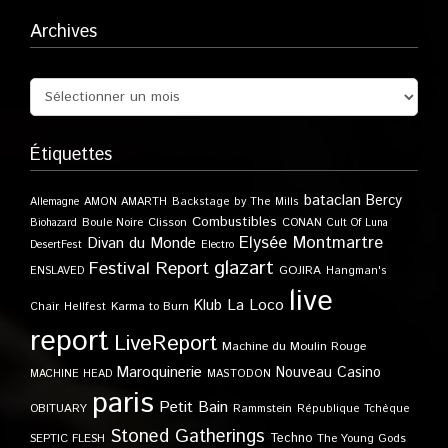
Archives
Étiquettes
bataclan
Bercy
Allemagne
AMON AMARTH
Backstage by The Mills
Combustibles
Boule Noire
Clisson
CONAN
Biohazard
Cult Of Luna
Elysée Montmartre
Divan du Monde
DesertFest
Electro
glazart
Festival Report
GOJIRA
ENSLAVED
Hangman's
live
Klub
La Loco
Karma to Burn
Chair
Hellfest
report
LiveReport
Machine du Moulin Rouge
Maroquinerie
Nouveau Casino
MACHINE HEAD
MASTODON
paris
Petit Bain
OBITUARY
Rammstein
République Tchèque
Stoned Gatherings
Techno
SEPTIC FLESH
The Young Gods