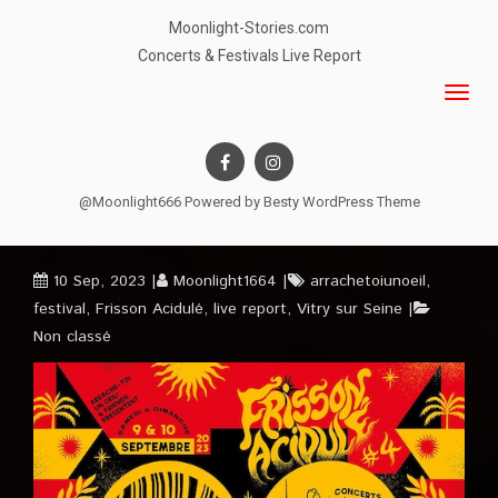
Moonlight-Stories.com
Concerts & Festivals Live Report
@Moonlight666 Powered by
Besty WordPress Theme
10 Sep, 2023
Moonlight1664
arrachetoiunoeil
,
festival
,
Frisson Acidulé
,
live report
,
Vitry sur Seine
Non classé