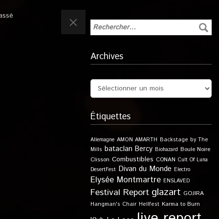
assé
Archives
Étiquettes
Allemagne
AMON AMARTH
Backstage by The
bataclan
Bercy
Boule Noire
Mills
Biohazard
Combustibles
Clisson
CONAN
Cult Of Luna
Divan du Monde
DesertFest
Electro
Elysée Montmartre
ENSLAVED
glazart
Festival Report
GOJIRA
Karma to Burn
Hangman's Chair
Hellfest
live report