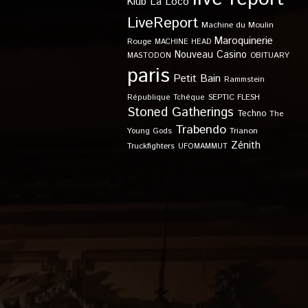
Klub
La Loco
LiveReport
Machine du Moulin
Maroquinerie
Rouge
MACHINE HEAD
Nouveau Casino
OBITUARY
MASTODON
paris
Petit Bain
Rammstein
SEPTIC FLESH
République Tchèque
Stoned Gatherings
Techno
The
Trabendo
Young Gods
Trianon
Zénith
Truckfighters
UFOMAMMUT