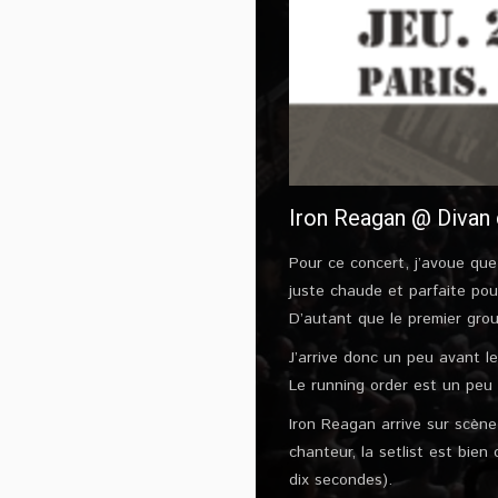
Iron Reagan @ Divan 
Pour ce concert, j’avoue que 
juste chaude et parfaite po
D’autant que le premier grou
J’arrive donc un peu avant le
Le running order est un peu 
Iron Reagan arrive sur scèn
chanteur, la setlist est bien
dix secondes).