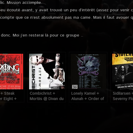
lic. Mission accomplie.
peu écouté avant, y avait trouvé un peu d’intérêt (assez pour venir co
compte que ce n’est absolument pas ma came. Mais il faut avouer qu’
donc. Moi j’en resterai là pour ce groupe ..
 + Steak
Combichrist +
Lonely Kamel +
Sidilarsen 
r Eight +
Mortiis @ Divan du
Alunah + Order of
Severny Fl
chine.Industry
Monde (Paris), le
Israfel @ Divan du
Divan Du 
an du Monde
02 Février 2011
Monde (Paris), le
(Paris), le 1
), le 26 Mars
03 Octobre 2014
Octobre 2