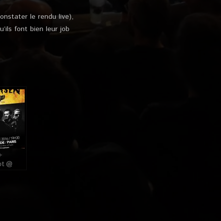
nstater le rendu live),
ils font bien leur job
+
ot @
Monde
1
016