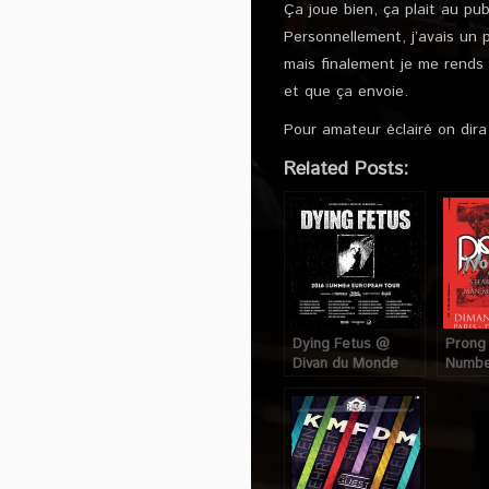
Ça joue bien, ça plait au pub
Personnellement, j’avais un 
mais finalement je me rends 
et que ça envoie.
Pour amateur éclairé on dira 
Related Posts:
Dying Fetus @
Prong
Divan du Monde
Numbe
(Paris), le 20 août
Man.Ma
2016
@ Div
(Paris
2016