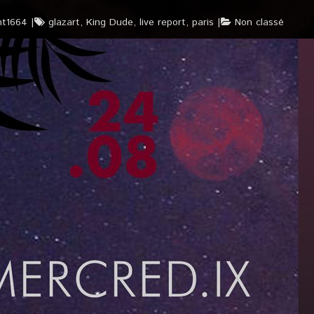
ht1664
glazart
,
King Dude
,
live report
,
paris
Non classé