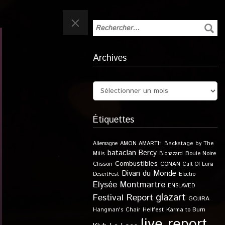
Archives
Étiquettes
Allemagne
AMON AMARTH
Backstage by The
bataclan
Bercy
Boule Noire
Mills
Biohazard
Combustibles
Clisson
CONAN
Cult Of Luna
Divan du Monde
DesertFest
Electro
Elysée Montmartre
ENSLAVED
glazart
Festival Report
GOJIRA
Karma to Burn
Hangman's Chair
Hellfest
live report