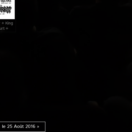
 + King
urt +
tence @
is), le
15
 le 25 Août 2016 »