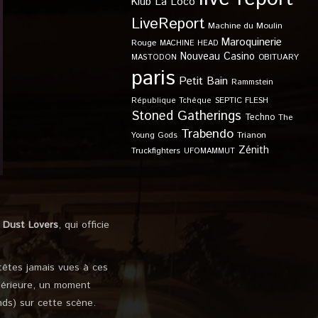
Klub
La Loco
LiveReport
Machine du Moulin
Maroquinerie
Rouge
MACHINE HEAD
Nouveau Casino
OBITUARY
MASTODON
paris
Petit Bain
Rammstein
SEPTIC FLESH
République Tchèque
Stoned Gatherings
Techno
The
Trabendo
Young Gods
Trianon
Zénith
Truckfighters
UFOMAMMUT
 Dust Lovers
, qui officie
têtes jamais vues à ces
xtérieure, un moment
nds) sur cette scène.