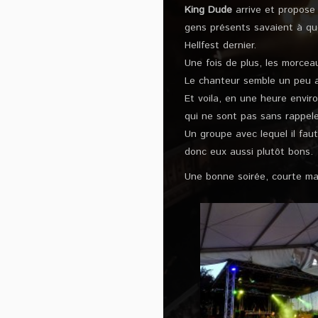
King Dude
arrive et propose 
gens présents savaient à quo
Hellfest dernier.
Une fois de plus, les morcea
Le chanteur semble un peu al
Et voila, en une heure envir
qui ne sont pas sans rappeler
Un groupe avec lequel il fau
donc eux aussi plutôt bons.
Une bonne soirée, courte mai