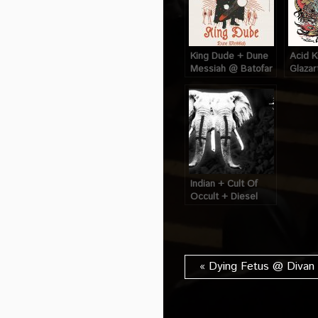
King Dude + Dune
Acid 
Messiah @ Batofar
Glazart
(Paris), le 6 Avril
16 Juil
2017
Indian + Cult Of
Occult + Diesel
King @ Glazart
(Paris), le 25 Mars
2014
« Dying Fetus @ Divan 