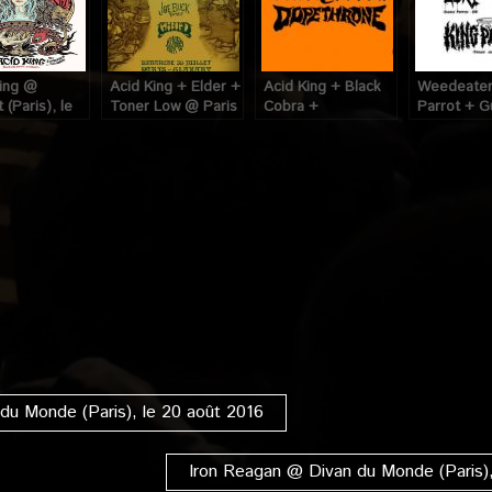
King @
Acid King + Elder +
Acid King + Black
Weedeater
 (Paris), le
Toner Low @ Paris
Cobra +
Parrot + G
let 2013
(Glazart), le 30
Dopethrone @
Dead Exis
Juillet 2017
Glazart (Paris), le
Glazart (Par
28 Avril 2015
10 Mars 20
du Monde (Paris), le 20 août 2016
Iron Reagan @ Divan du Monde (Paris),