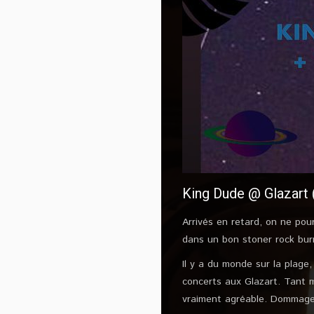
King Dude @ Glazart (
Arrivés en retard, on ne po
dans un bon stoner rock bu
Il y a du monde sur la plage
concerts aux Glazart. Tant m
vraiment agréable. Dommage q