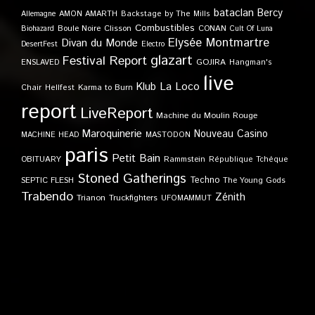
bataclan
Bercy
Allemagne
AMON AMARTH
Backstage by The Mills
Combustibles
Boule Noire
Clisson
CONAN
Biohazard
Cult Of Luna
Elysée Montmartre
Divan du Monde
DesertFest
Electro
glazart
Festival Report
GOJIRA
ENSLAVED
Hangman's
live
Klub
La Loco
Karma to Burn
Chair
Hellfest
report
LiveReport
Machine du Moulin Rouge
Maroquinerie
Nouveau Casino
MACHINE HEAD
MASTODON
paris
Petit Bain
OBITUARY
Rammstein
République Tchèque
Stoned Gatherings
Techno
SEPTIC FLESH
The Young Gods
Trabendo
Zénith
Trianon
Truckfighters
UFOMAMMUT