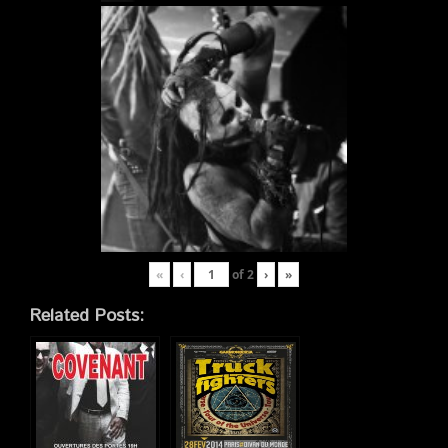
«
‹
of
2
›
»
Related Posts: