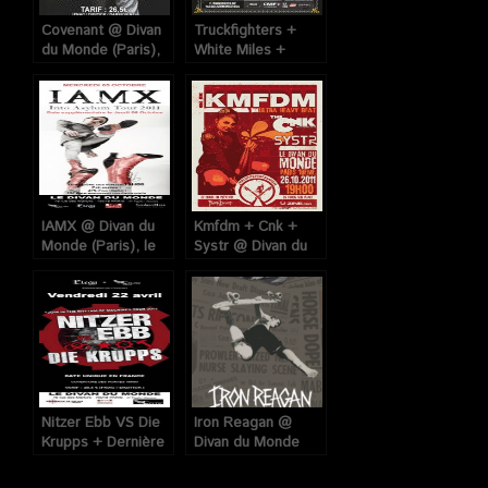
Covenant @ Divan
Truckfighters +
du Monde (Paris),
White Miles +
le 24 Février 2011
Valley of The Sun
@ Divan du Monde
(Paris), le 28
Février 2014
IAMX @ Divan du
Kmfdm + Cnk +
Monde (Paris), le
Systr @ Divan du
06 Octobre 2011
Monde (Paris), le
26 Octobre 2011
Nitzer Ebb VS Die
Iron Reagan @
Krupps + Dernière
Divan du Monde
Volonté au Divan
(Paris), le 25 Août
du Monde (Paris),
2016