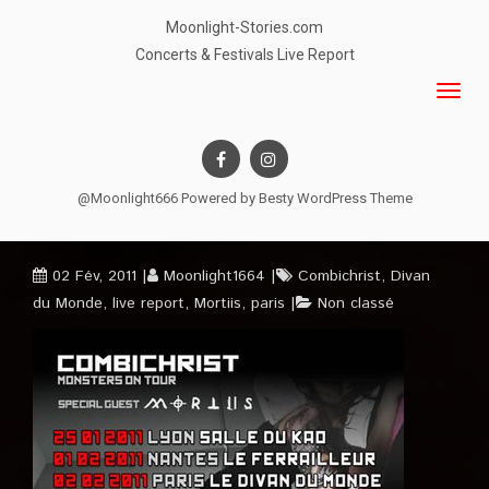
Moonlight-Stories.com
Concerts & Festivals Live Report
@Moonlight666 Powered by
Besty WordPress Theme
02 Fév, 2011
Moonlight1664
Combichrist
,
Divan
du Monde
,
live report
,
Mortiis
,
paris
Non classé