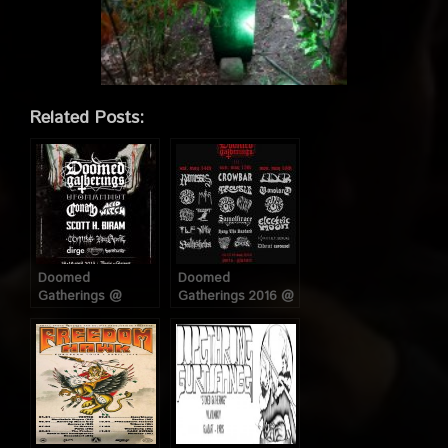
Related Posts:
Doomed
Doomed
Gatherings @
Gatherings 2016 @
Glazart (Paris), 18
Glazart (Paris), du
et 19 Avril 2015
14 au 16 Mai 2016