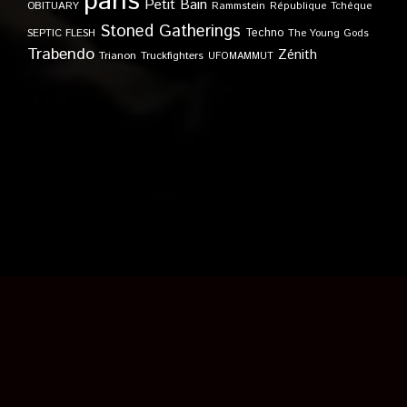
paris
Petit Bain
OBITUARY
Rammstein
République Tchèque
Stoned Gatherings
Techno
SEPTIC FLESH
The Young Gods
Trabendo
Zénith
Trianon
Truckfighters
UFOMAMMUT