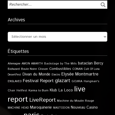
Archives
Étiquettes
bataclan
Bercy
Allemagne
AMON AMARTH
Backstage by The Mills
Combustibles
Boule Noire
Clisson
CONAN
Biohazard
Cult Of Luna
Elysée Montmartre
Divan du Monde
DesertFest
Electro
glazart
Festival Report
GOJIRA
ENSLAVED
Hangman's
live
Klub
La Loco
Karma to Burn
Chair
Hellfest
report
LiveReport
Machine du Moulin Rouge
Maroquinerie
Nouveau Casino
MACHINE HEAD
MASTODON