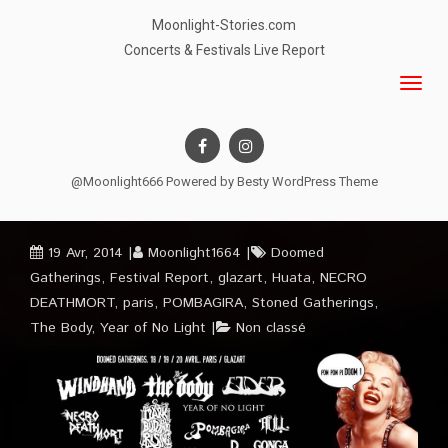
Moonlight-Stories.com
Concerts & Festivals Live Report
@Moonlight666 Powered by
Besty WordPress Theme
19 Avr, 2014
Moonlight1664
Doomed
Gatherings
,
Festival Report
,
glazart
,
Huata
,
NECRO
DEATHMORT
,
paris
,
POMBAGIRA
,
Stoned Gatherings
,
The Body
,
Year of No Light
Non classé