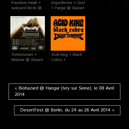
Freedom Hawk +
Dopethrone + Gurt
Junkyard Birds @
+ Fange @ Glazart
Glazart (Paris), le
(Paris), le 07 Juillet
07 Avril 2014
2014
Tombstones +
Acid King + Black
Widows @ Glazart
Cobra +
(Paris), le 04
Dopethrone @
Février 2014
Glazart (Paris), le
28 Avril 2015
« Biohazard @ Hangar (Ivry sur Seine), le 08 Avril
2014
DesertFest @ Berlin, du 24 au 26 Avril 2014 »