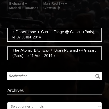
Biohazard +
Mars Red Sky +
Madball + Downset
Glowsun @
@ Trabendo
Maroquinerie
(Paris), le 12 Aout
(Paris), le 02
2013
Octobre 2014
« Dopethrone + Gurt + Fange @ Glazart (Paris),
le 07 Juillet 2014
The Atomic Bitchwax + Brain Pyramid @ Glazart
(Paris), le 11 Aout 2014 »
Archives