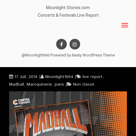
Moonlight-Stories.com
Concerts & Festivals Live Report
@Moonlight666 Powered by
Besty WordPress Theme
17 Juil, 2014
Moonlight1664
live report
,
Madball
,
Maroquinerie
,
paris
Non classé