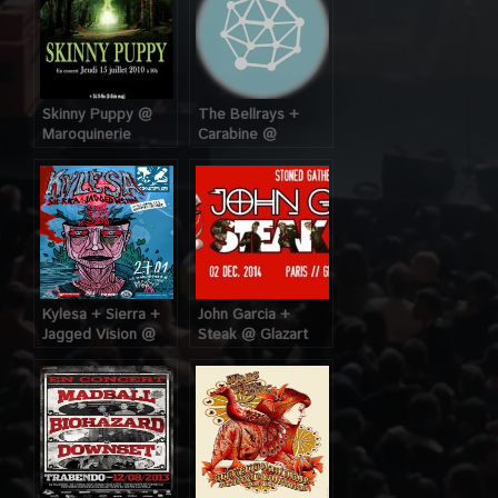
Skinny Puppy @
The Bellrays +
Maroquinerie
Carabine @
(Paris), le 15 Juillet
Maroquinerie
2010
(Paris), le 02 Juillet
2007
Kylesa + Sierra +
John Garcia +
Jagged Vision @
Steak @ Glazart
Maroquinerie
(Paris) , le 02
(Paris), le 27
Décembre 2014
Janvier 2014