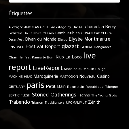
Étiquettes
bataclan
Bercy
Allemagne
AMON AMARTH
Backstage by The Mills
Combustibles
Boule Noire
Clisson
CONAN
Biohazard
Cult Of Luna
Elysée Montmartre
Divan du Monde
DesertFest
Electro
glazart
Festival Report
GOJIRA
ENSLAVED
Hangman's
live
Klub
La Loco
Karma to Burn
Chair
Hellfest
report
LiveReport
Machine du Moulin Rouge
Maroquinerie
Nouveau Casino
MACHINE HEAD
MASTODON
paris
Petit Bain
OBITUARY
Rammstein
République Tchèque
Stoned Gatherings
Techno
SEPTIC FLESH
The Young Gods
Trabendo
Zénith
Trianon
Truckfighters
UFOMAMMUT