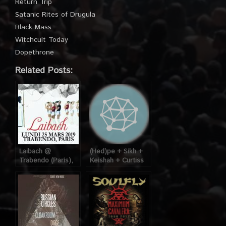
Return Trip
Satanic Rites of Drugula
Black Mass
Witchcult Today
Dopethrone
Related Posts:
Laibach @
(Hed)pe + Sikh +
Trabendo (Paris),
Keishah + Curtiss
le 25 Mars 2019
@ Trabendo
(Paris), le 29 Mars
2006