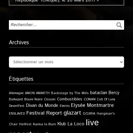
République Tchèque), le 20 Mars 2011 »
Archives
Étiquettes
bataclan
Bercy
Allemagne
AMON AMARTH
Backstage by The Mills
Combustibles
Boule Noire
Clisson
CONAN
Biohazard
Cult Of Luna
Elysée Montmartre
Divan du Monde
DesertFest
Electro
glazart
Festival Report
GOJIRA
ENSLAVED
Hangman's
live
Klub
La Loco
Karma to Burn
Chair
Hellfest