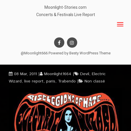
Moonlight-Stories.com
Concerts & Festivals Live Report
@Moonlight666 Powered by
Besty WordPress Theme
08 Mar, 2011
Moonlight1664
Devil
,
Electric
Wizard
,
live report
,
paris
,
Trabendo
Non classé