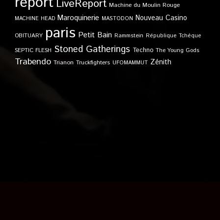
report
LiveReport
Machine du Moulin Rouge
Maroquinerie
Nouveau Casino
MACHINE HEAD
MASTODON
paris
Petit Bain
OBITUARY
Rammstein
République Tchèque
Stoned Gatherings
Techno
SEPTIC FLESH
The Young Gods
Trabendo
Zénith
Trianon
Truckfighters
UFOMAMMUT