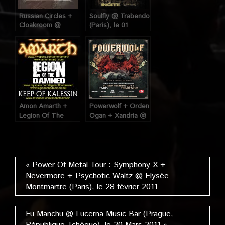
Russian Circles +
Soulfly @ Trabendo
Cloakroom @
(Paris), le 01
Trabendo (Paris),
Octobre 2012
le 16 Mars 2017
Amon Amarth +
Powerwolf + Orden
Legion Of The
Ogan + Xandria @
Damned + Keep Of
Trabendo (Paris),
Kalessin @
le 10 Septembre
Trabendo (Paris),
2015
10 Mars 2009
« Power Of Metal Tour : Symphony X +
Nevermore + Psychotic Waltz @ Elysée
Montmartre (Paris), le 28 février 2011
Fu Manchu @ Lucerna Music Bar (Prague,