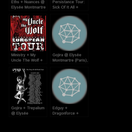
Eths + Nuances @
Persistance Tour:
Elysée Montmartre
Sick Of It All +
(Paris), le 31
Heaven Shall Burn
Octobre 2008.
+ Born From Pain +
Terror @ Elysée
Montmartre (Paris),
le 09 Décembre
2008
Ministry + My
Gojira @ Elysée
Uncle The Wolf +
Montmartre (Paris),
The Last Supper @
le 1er Février 2006
Bataclan / Elysée
Montmartre (Paris),
les 15 et 16 Juin
2008
Gojira + Trepalium
Edguy +
@ Elysée
Dragonforce +
Montmartre (Paris),
Sabaton @ Elysée
le 15 Février 2009
Montmartre (Paris),
le 15 Février 2006