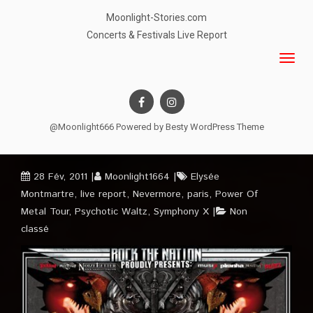
Moonlight-Stories.com
Concerts & Festivals Live Report
@Moonlight666 Powered by
Besty WordPress Theme
28 Fév, 2011
Moonlight1664
Elysée
Montmartre
,
live report
,
Nevermore
,
paris
,
Power Of
Metal Tour
,
Psychotic Waltz
,
Symphony X
Non
classé