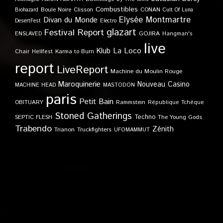
Combustibles
Boule Noire
Clisson
CONAN
Biohazard
Cult Of Luna
Elysée Montmartre
Divan du Monde
DesertFest
Electro
glazart
Festival Report
GOJIRA
ENSLAVED
Hangman's
live
Klub
La Loco
Karma to Burn
Chair
Hellfest
report
LiveReport
Machine du Moulin Rouge
Maroquinerie
Nouveau Casino
MACHINE HEAD
MASTODON
paris
Petit Bain
OBITUARY
Rammstein
République Tchèque
Stoned Gatherings
Techno
SEPTIC FLESH
The Young Gods
Trabendo
Zénith
Trianon
Truckfighters
UFOMAMMUT