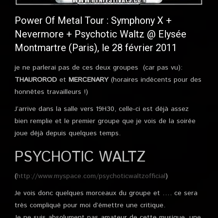
Power Of Metal Tour : Symphony X +
Nevermore + Psychotic Waltz @ Elysée
Montmartre (Paris), le 28 février 2011
je ne parlerai pas de ces deux groupes (car pas vu):
THAUROROD
et
MERCENARY
(horaires indécents pour des
honnêtes travailleurs !)
J’arrive dans la salle vers 19H30, celle-ci est déjà assez
bien remplie et le premier groupe que je vois de la soirée
joue déjà depuis quelques temps.
PSYCHOTIC WALTZ
(
http://www.myspace.com/psychoticwaltzofficial
)
Je vois donc quelques morceaux du groupe et …. ce sera
très compliqué pour moi d’émettre une critique.
Je ne suis absolument pas amateur de cette musique, une