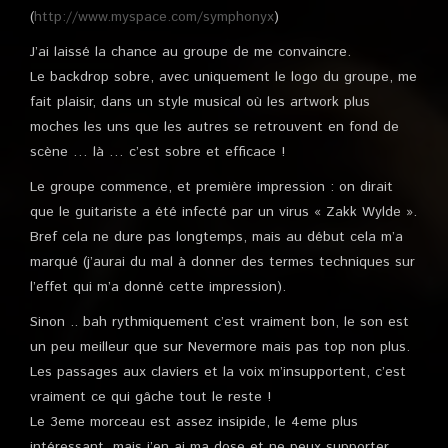
(
http://www.myspace.com/symphonyx
)
J’ai laissé la chance au groupe de me convaincre.
Le backdrop sobre, avec uniquement le logo du groupe, me
fait plaisir, dans un style musical où les artwork plus
moches les uns que les autres se retrouvent en fond de
scène … là … c’est sobre et efficace !
Le groupe commence, et première impression : on dirait
que le guitariste a été infecté par un virus « Zakk Wylde ».
Bref cela ne dure pas longtemps, mais au début cela m’a
marqué (j’aurai du mal à donner des termes techniques sur
l’effet qui m’a donné cette impression).
Sinon .. bah rythmiquement c’est vraiment bon, le son est
un peu meilleur que sur Nevermore mais pas top non plus.
Les passages aux claviers et la voix m’insupportent, c’est
vraiment ce qui gâche tout le reste !
Le 3eme morceau est assez insipide, le 4eme plus
intéressant, mais j’en ai ma dose et ne peux supporter