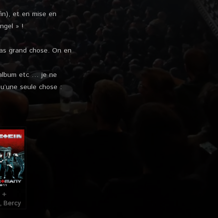
in), et en mise en
ngel » !
pas grand chose. On en
 album etc … je ne
qu’une seule chose :
 +
, Bercy
 6 et 7