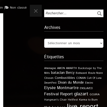
in
Non classé
Archives
Étiquettes
Allemagne
AMON AMARTH
Backstage by The
bataclan
Bercy
Boule Noire
Mills
Biohazard
Combustibles
Clisson
CONAN
Cult Of Luna
Divan du Monde
DesertFest
Electro
Elysée Montmartre
ENSLAVED
glazart
Festival Report
GOJIRA
Karma to Burn
Hangman's Chair
Hellfest
live report