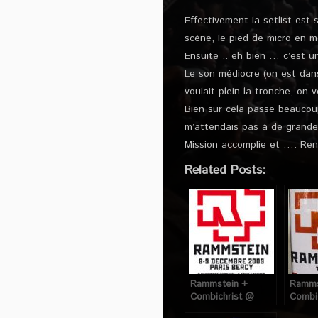
Effectivement la setlist est 
scène, le pied de micro en m
Ensuite .. eh bien … c’est 
Le son médiocre (on est dan
voulait plein la tronche, on
Bien sur cela passe beaucou
m’attendais pas à de grandes
Mission accomplie et …. Ren
Related Posts:
Rammstein +
Ramms
Combichrist @
Combi
Bercy (Paris), les 8
Pavilh