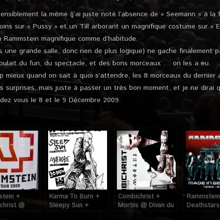
sensiblement la même (j’ai juste noté l’absence de « Seemann » à la f
oins sur « Pussy » et un Till arborant un magnifique costume sur « E
un Rammstein magnifique comme d’habitude.
s une grande salle, donc rien de plus logique) ne gache finalement 
 voulait du fun, du spectacle, et des bons morceaux … on les a eu.
p mieux quand on sait à quoi s’attendre, les 8 morceaux du dernier
 surprises, mais juste à passer un très bon moment, et je ne dirai 
dez vous le 8 et le 9 Décembre 2009.
tein +
Karma To Burn +
Combichrist +
Rammstein
christ @
Sleepy Sun +
Mortiis @ Divan du
Deathstars
ão Atlantico
Anaerobie @ Grnd
Monde (Paris), le
(Paris), les