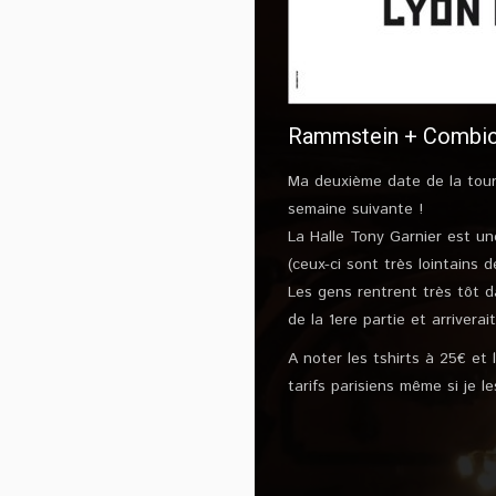
Rammstein + Combich
Ma deuxième date de la tourn
semaine suivante !
La Halle Tony Garnier est un
(ceux-ci sont très lointains d
Les gens rentrent très tôt d
de la 1ere partie et arriver
A noter les tshirts à 25€ et
tarifs parisiens même si je l