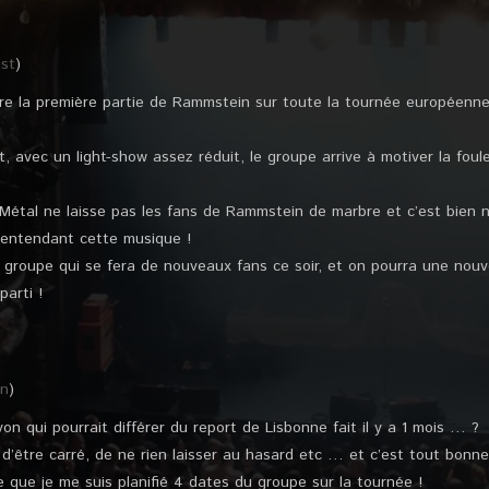
st
)
ire la première partie de Rammstein sur toute la tournée européenne
 avec un light-show assez réduit, le groupe arrive à motiver la foule
 Métal ne laisse pas les fans de Rammstein de marbre et c’est bien n
 entendant cette musique !
groupe qui se fera de nouveaux fans ce soir, et on pourra une nouvel
parti !
in
)
n qui pourrait différer du report de Lisbonne fait il y a 1 mois … ?
d’être carré, de ne rien laisser au hasard etc … et c’est tout bonne
que je me suis planifié 4 dates du groupe sur la tournée !