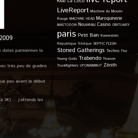
Klub
La Loco
LiveReport
Machine du Moulin
Maroquinerie
Rouge
MACHINE HEAD
Nouveau Casino
OBITUARY
MASTODON
paris
Petit Bain
Rammstein
 2009
SEPTIC FLESH
République Tchèque
Stoned Gatherings
x dates parisiennes la
Techno
The
Trabendo
Young Gods
Trianon
Zénith
vec très peu de gradins
Truckfighters
UFOMAMMUT
 que peu avant le début
 à 3€) … j’attends les