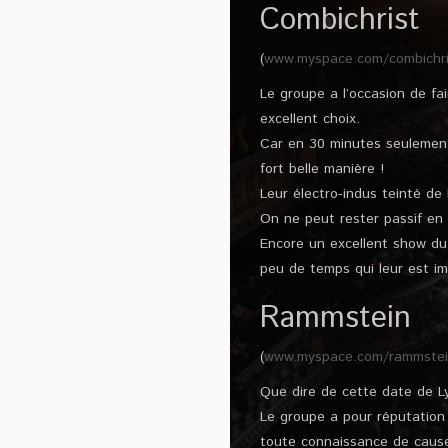
Combichrist
(
www.myspace.com/combichri
Le groupe a l’occasion de fa
excellent choix.
Car en 30 minutes seulement,
fort belle manière !
Leur électro-indus teinté de
On ne peut rester passif en
Encore un excellent show du 
peu de temps qui leur est im
Rammstein
(
www.myspace.com/rammste
Que dire de cette date de Lyo
Le groupe a pour réputation 
toute connaissance de cause 