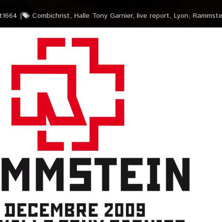
t1664
Combichrist
,
Halle Tony Garnier
,
live report
,
Lyon
,
Rammste