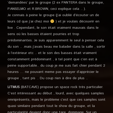
‘demandées’ par le groupe (2 ex PANTERA dans le groupe,
P.ANSELMO et R.BROWN, ceci explique cela .. ).
Je connais à peine le groupe (j’ai oublié d’écouter un de
leurs cd que j’ai chez moi
) et je voulais découvrir en
live . Cependant, le son était vraiment mauvais dans le
sens où les basses étaient pourries et trop
prédominantes. Je suis apparemment le seul à penser cela
du son .. .mais j’avais beau me balader dans la salle , sortir
à l’extérieur etc .. et le son des basses était vraiment
constamment prédominant , à tel point que c’en est à
peine supportable.. du coup je me suis fait chier pendant 2
heures … ne pouvant meme pas essayer d’apprécier le
groupe , tant pis .. Du coup rien à dire de plus ..
LITMUS
(BATCAVE) propose un space rock très particulier.
C’est intéressant au début , lourd, avec quelques samples
omniprésents, mais le probleme c’est que ces samples sont
quasi similaire pendant tout le show du groupe, et la
particulariité devient donc une tare. dommage. Sur un