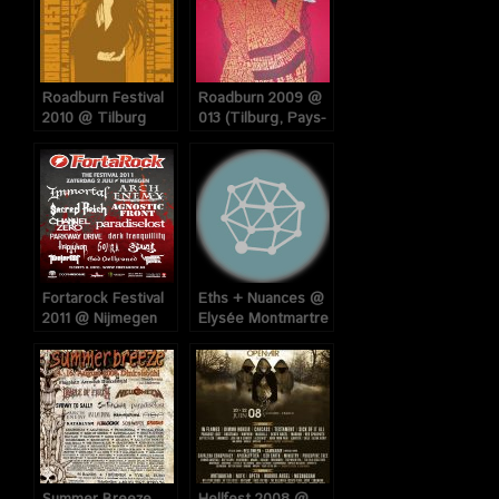
Roadburn Festival
Roadburn 2009 @
2010 @ Tilburg
013 (Tilburg, Pays-
(Pays-Bas), du 15
Bas), du 23 au 25
au 17 Avril 2010
Avril 2009
Fortarock Festival
Eths + Nuances @
2011 @ Nijmegen
Elysée Montmartre
(Pays-Bas), le 02
(Paris), le 31
Juillet 2011
Octobre 2008.