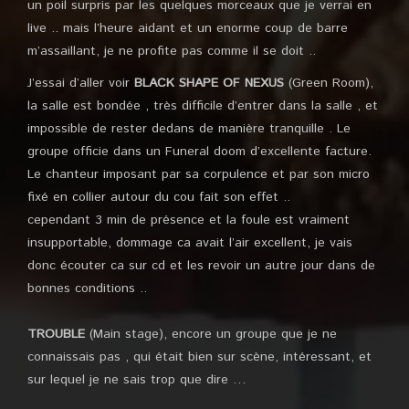
un poil surpris par les quelques morceaux que je verrai en
live .. mais l’heure aidant et un enorme coup de barre
m’assaillant, je ne profite pas comme il se doit ..
J’essai d’aller voir
BLACK SHAPE OF NEXUS
(Green Room),
la salle est bondée , très difficile d’entrer dans la salle , et
impossible de rester dedans de manière tranquille . Le
groupe officie dans un Funeral doom d’excellente facture.
Le chanteur imposant par sa corpulence et par son micro
fixé en collier autour du cou fait son effet ..
cependant 3 min de présence et la foule est vraiment
insupportable, dommage ca avait l’air excellent, je vais
donc écouter ca sur cd et les revoir un autre jour dans de
bonnes conditions ..
TROUBLE
(Main stage), encore un groupe que je ne
connaissais pas , qui était bien sur scène, intéressant, et
sur lequel je ne sais trop que dire …