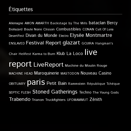
Étiquettes
bataclan
Bercy
Allemagne
AMON AMARTH
Backstage by The Mills
Combustibles
Boule Noire
Clisson
CONAN
Biohazard
Cult Of Luna
Elysée Montmartre
Divan du Monde
DesertFest
Electro
glazart
Festival Report
GOJIRA
ENSLAVED
Hangman's
live
Klub
La Loco
Karma to Burn
Chair
Hellfest
report
LiveReport
Machine du Moulin Rouge
Maroquinerie
Nouveau Casino
MACHINE HEAD
MASTODON
paris
Petit Bain
OBITUARY
Rammstein
République Tchèque
Stoned Gatherings
Techno
SEPTIC FLESH
The Young Gods
Trabendo
Zénith
Trianon
Truckfighters
UFOMAMMUT