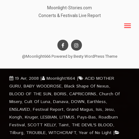
Moonlight-Stories.com
Concerts & Festivals Live Report
@Moonlight666 Powered by
Besty WordPress Theme
19 Avr, 2008
Moonlight1664
ACID MOTHER
GURU
,
BABY WOODROSE
,
Black Shape Of Nexus
,
BLOOD OF THE SUN
,
BORIS
,
CAPRICORNS
,
Church Of
Misery
,
Cult Of Luna
,
Danava
,
DOWN
,
Earthless
,
ENSLAVED
,
Festival Report
,
Grand Magus
,
Isis
,
Jesu
,
Kongh
,
Kruger
,
LESBIAN
,
LITMUS
,
Pays-Bas
,
Roadburn
Festival
,
SCOTT KELLY
,
Taint
,
THE DEVIL'S BLOOD
,
Tilburg
,
TROUBLE
,
WITCHCRAFT
,
Year of No Light