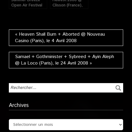
Summer Breeze
Hellfest 2008 @
Open Air Festival
Clisson (France),
@ Dinkelsbühl
du 20 au 22 Juin
(Allemagne), du 14
2008
au 16 Aout 2008
« Heaven Shall Burn + Aborted @ Nouveau
Casino (Paris), le 4 Avril 2008
Samael + Gothminister + Sybreed + Ayin Aleph
@ La Loco (Paris), le 24 Avril 2008 »
Archives