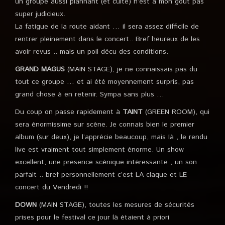
un groupe aussi plannant (et culte) n’est à mon gout pas
super judicieux.
La fatigue de la route aidant … il sera assez difficile de
rentrer pleinement dans le concert.. Bref heureux de les
avoir revus .. mais un poil décu des conditions.
GRAND MAGUS
(MAIN STAGE), je ne connaissais pas du
tout ce groupe … et ai été moyennement surpris, pas
grand chose à en retenir. Sympa sans plus …
Du coup on passe rapidement à
TAINT
(GREEN ROOM), qui
sera énormissime sur scène. Je connais bien le premier
album (sur deux), je l’apprécie beaucoup, mais là , le rendu
live est vraiment tout simplement énorme. Un show
excellent, une presence scènique intéressante , un son
parfait .. bref personnellement c’est LA claque et LE
concert du Vendredi !!
DOWN
(MAIN STAGE), toutes les mesures de sécurités
prises pour le festival ce jour là étaient à priori