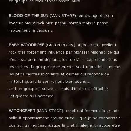
ce groupe de rock stoner assez lourd ..
BLOOD OF THE SUN
(MAIN STAGE), on change de son
avec un vieux rock bien péchu, sympa mais je passe
rapidement là dessus ..
BABY WOODROSE
(GREEN ROOM) propose un excellent
rock très fortement influencé par Monster Magnet, ce qui
n’est pas pour me déplaire, loin de là … cependant tous
les clichés du groupe de référence sont repris ici … meme
les ptits morceaux chiants et calmes qui redonne de
l’intéret quand le son revient bien péchu…
Un bon groupe à suivre … mais difficile de détacher
l’étiquette sus-nommée.
WITCHCRAFT
(MAIN STAGE) rempli entièrement la grande
salle !! Apparemment groupe culte .. que je ne connaissais
que sur un morceau jusque là .. et finalement j’avoue etre