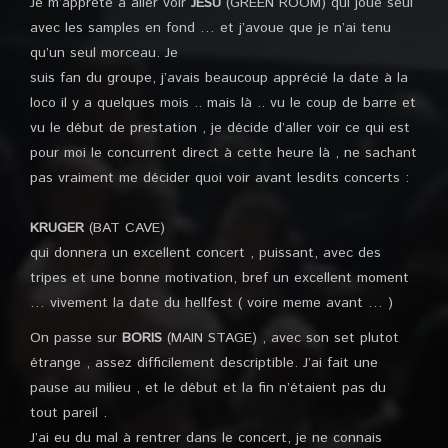
Je m’apprete à aller voir
JESU
(GREEN ROOM) qui joue seul
avec les samples en fond … et j’avoue que je n’ai tenu
qu’un seul morceau. Je
suis fan du groupe, j’avais beaucoup apprécié la date à la
loco il y a quelques mois .. mais là .. vu le coup de barre et
vu le début de prestation , je décide d’aller voir ce qui est
pour moi le concurrent direct à cette heure là , ne sachant
pas vraiment me décider quoi voir avant lesdits concerts :
KRUGER
(BAT CAVE)
qui donnera un excellent concert , puissant, avec des
tripes et une bonne motivation, bref un excellent moment
… vivement la date du hellfest ( voire meme avant … )
On passe sur
BORIS
(MAIN STAGE) , avec son set plutot
étrange , assez difficilement descriptible. J’ai fait une
pause au milieu , et le début et la fin n’étaient pas du
tout pareil .
J’ai eu du mal à rentrer dans le concert, je ne connais