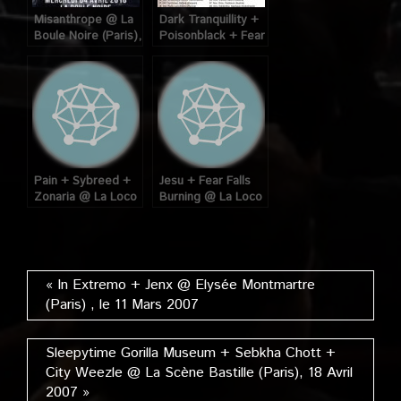
Misanthrope @ La
Dark Tranquillity +
Boule Noire (Paris),
Poisonblack + Fear
le 4 Avril 2018
My Thoughts @ La
Loco (Paris), le 28
Octobre 2008
Pain + Sybreed +
Jesu + Fear Falls
Zonaria @ La Loco
Burning @ La Loco
(Paris), le 29
(Paris) le 03
Octobre 2007
Décembre 2007
« In Extremo + Jenx @ Elysée Montmartre
(Paris) , le 11 Mars 2007
Sleepytime Gorilla Museum + Sebkha Chott +
City Weezle @ La Scène Bastille (Paris), 18 Avril
2007 »