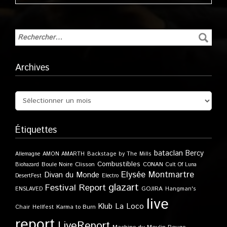
Archives
Étiquettes
bataclan
Bercy
Allemagne
AMON AMARTH
Backstage by The Mills
Combustibles
Boule Noire
Clisson
CONAN
Biohazard
Cult Of Luna
Elysée Montmartre
Divan du Monde
DesertFest
Electro
glazart
Festival Report
GOJIRA
ENSLAVED
Hangman's
live
Klub
La Loco
Karma to Burn
Chair
Hellfest
report
LiveReport