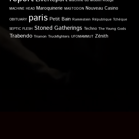
Machine du Moulin Rouge
Maroquinerie
Nouveau Casino
MACHINE HEAD
MASTODON
paris
Petit Bain
OBITUARY
Rammstein
République Tchèque
Stoned Gatherings
Techno
SEPTIC FLESH
The Young Gods
Trabendo
Zénith
Trianon
Truckfighters
UFOMAMMUT