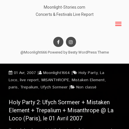
Moonlight-Stories.com
Concerts & Festivals Live Report
@Moonlight666 Powered by
Besty WordPress Theme
01 Avr, 2007
Moonlight1664
Holy Party
,
La
Loco
,
live report
,
MISANTHROPE
,
Mistaken Element
,
paris
,
Trepalium
,
Ufych Sormeer
Non classé
Holy Party 2: Ufych Sormeer + Mistaken
Element + Trepalium + Misanthrope @ La
Loco (Paris), le 01 Avril 2007