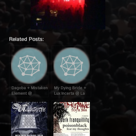
Related Posts:
Dagoba + Mistaken
My Dying Bride +
Element @
Lux Incerta @ La
Trabendo (Paris),
Loco (Paris) le 22
le 12 Septembre
Avril 2007
2008