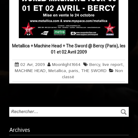
Metallica + Machine Head + The Sword @ Bercy (Paris), les
01 et 02 Avril 2009
02 Avr, 2009
Moonlight1664
Bercy
,
live report
,
MACHINE HEAD
,
Metallica
,
paris
,
THE SWORD
Non
classé
Archives