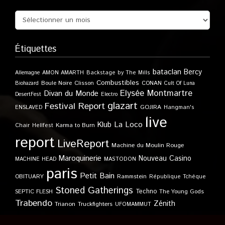
Étiquettes
bataclan
Bercy
Allemagne
AMON AMARTH
Backstage by The Mills
Combustibles
Boule Noire
Clisson
CONAN
Biohazard
Cult Of Luna
Elysée Montmartre
Divan du Monde
DesertFest
Electro
glazart
Festival Report
GOJIRA
ENSLAVED
Hangman's
live
Klub
La Loco
Karma to Burn
Chair
Hellfest
report
LiveReport
Machine du Moulin Rouge
Maroquinerie
Nouveau Casino
MACHINE HEAD
MASTODON
paris
Petit Bain
OBITUARY
Rammstein
République Tchèque
Stoned Gatherings
Techno
SEPTIC FLESH
The Young Gods
Trabendo
Zénith
Trianon
Truckfighters
UFOMAMMUT