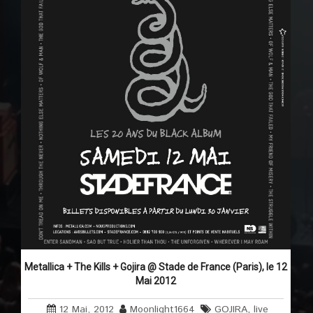
Metallica + The Kills + Gojira @ Stade de France (Paris), le 12
Mai 2012
12 Mai, 2012
Moonlight1664
GOJIRA
,
live