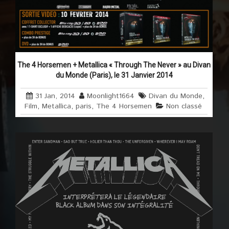
The 4 Horsemen + Metallica « Through The Never » au Divan
du Monde (Paris), le 31 Janvier 2014
31 Jan, 2014
Moonlight1664
Divan du Monde
,
Film
,
Metallica
,
paris
,
The 4 Horsemen
Non classé