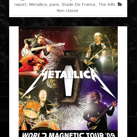
report
,
Metallica
,
paris
,
Stade De France
,
The Kills
Non classé