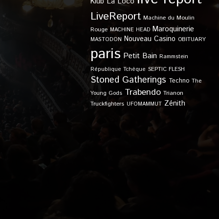
Klub
La Loco
LiveReport
Machine du Moulin
Maroquinerie
Rouge
MACHINE HEAD
Nouveau Casino
OBITUARY
MASTODON
paris
Petit Bain
Rammstein
SEPTIC FLESH
République Tchèque
Stoned Gatherings
Techno
The
Trabendo
Young Gods
Trianon
Zénith
Truckfighters
UFOMAMMUT