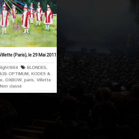
illette (Paris), le 29 Mai 2011
light1664
BLONDES
,
 b2b OPTIMUM
,
KODE9 &
te
,
OXBOW
,
paris
,
Villette
Non classé