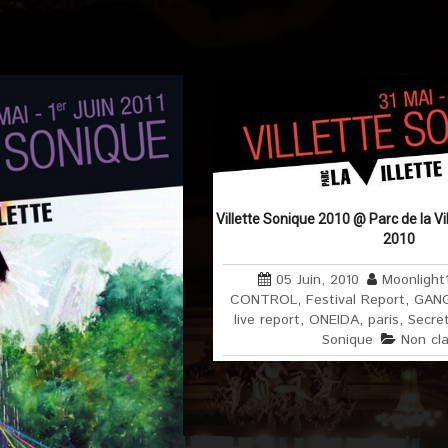
Villette Sonique 2010 @ Parc de la Vill
2010
05 Juin, 2010
Moonlight
CONTROL
,
Festival Report
,
GANG
live report
,
ONEIDA
,
paris
,
Secret
Sonique
Non cl