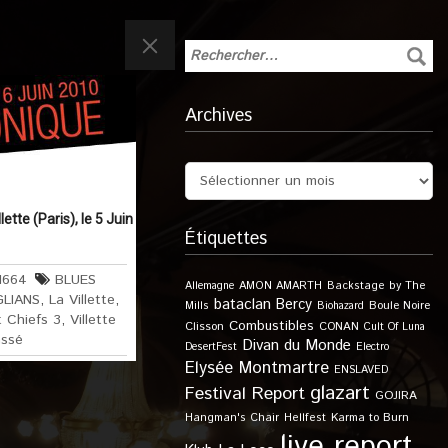
Archives
ette (Paris), le 5 Juin
Étiquettes
1664
BLUES
Allemagne
AMON AMARTH
Backstage by The
LIANS
,
La Villette
,
bataclan
Bercy
Boule Noire
Mills
Biohazard
 Chiefs 3
,
Villette
Combustibles
Clisson
CONAN
Cult Of Luna
assé
Divan du Monde
DesertFest
Electro
Elysée Montmartre
ENSLAVED
glazart
Festival Report
GOJIRA
Karma to Burn
Hangman's Chair
Hellfest
live report