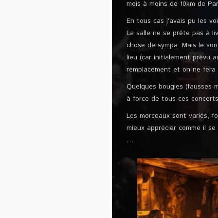
mois à moins de 10km de Par
En tous cas j’avais pu les vo
La salle ne se prête pas à l
chose de sympa. Mais le son 
lieu (car initialement prévu 
remplacement et on ne fera p
Quelques bougies (fausses ma
à force de tous ces concert
Les morceaux sont variés, fo
mieux apprécier comme il se 
…