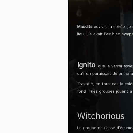
Maudits
ouvrait la soirée, je
lieu. Ca avait l’air bien sym
Ignito
, que je verrai ass
qu’il en paraissait de prime 
Travaillé, en tous cas la col
fond .. (les groupes jouent 
Witchorious
Le groupe ne cesse d’écumer 