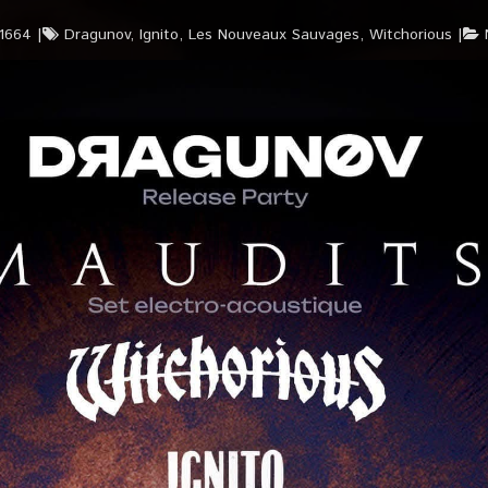
t1664
Dragunov
,
Ignito
,
Les Nouveaux Sauvages
,
Witchorious