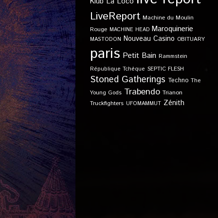
Klub
La Loco
LiveReport
Machine du Moulin
Maroquinerie
Rouge
MACHINE HEAD
Nouveau Casino
OBITUARY
MASTODON
paris
Petit Bain
Rammstein
SEPTIC FLESH
République Tchèque
Stoned Gatherings
Techno
The
Trabendo
Young Gods
Trianon
Zénith
Truckfighters
UFOMAMMUT