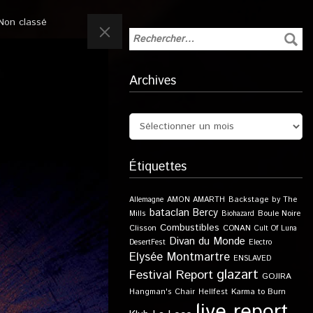
Non classé
Archives
Étiquettes
Allemagne
AMON AMARTH
Backstage by The
bataclan
Bercy
Boule Noire
Mills
Biohazard
Combustibles
Clisson
CONAN
Cult Of Luna
Divan du Monde
DesertFest
Electro
Elysée Montmartre
ENSLAVED
glazart
Festival Report
GOJIRA
Karma to Burn
Hangman's Chair
Hellfest
live report