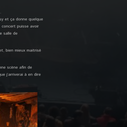
s.
cosy et ça donne quelque
 concert puisse avoir
e salle de
et, bien mieux maitrisé
onne scène afin de
 j’arriverai à en dire