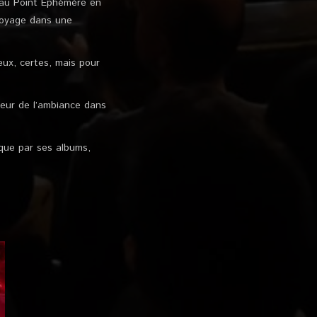
s au Point Ephémère en
 voyage dans une
eux, certes, mais pour
iteur de l’ambiance dans
que par ses albums,