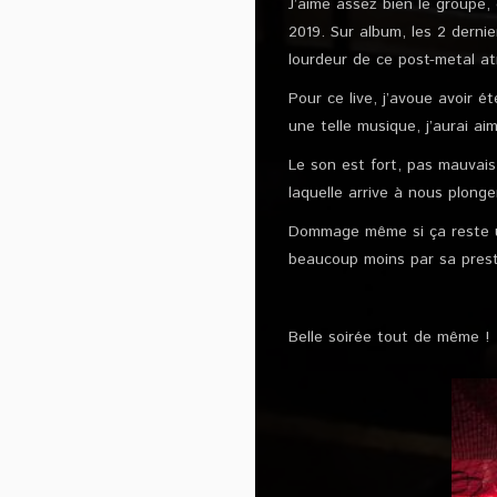
J’aime assez bien le groupe,
2019. Sur album, les 2 derni
lourdeur de ce post-metal a
Pour ce live, j’avoue avoir é
une telle musique, j’aurai a
Le son est fort, pas mauvais.
laquelle arrive à nous plong
Dommage même si ça reste un
beaucoup moins par sa pres
Belle soirée tout de même !