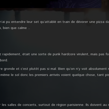
 n’ai pu entendre leur set qu’attablé en train de dévorer une pizza d
pa, bien que calme ..
ez rapidement, était une sorte de punk hardcore virulent, mais pas f
abord.
ère gronde et c’est plutôt pas si mal. Bien qu’on n’y voit absolument
à même le sol donc les premiers arrivés voient quelque chose, tant pi
les salles de concerts, surtout de région parisienne. Ils doivent au 