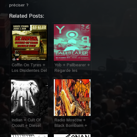
préciser ?
Related Posts:
Coffin On Tyres +
Yob + Pallbearer +
Los Disidentes Del
Regarde les
Sucio Motel +
Hommes Tomber +
Flesh & Dust @
Galvano @ Glazart
Klub (Paris), le 02
(Paris), le 08
Juin 2011
Octobre 2014
Indian + Cult Of
Radio Moscow +
Occult + Diesel
Black Bombaim +
King @ Glazart
Black Willows @
(Paris), le 25 Mars
Glazart (Paris), le