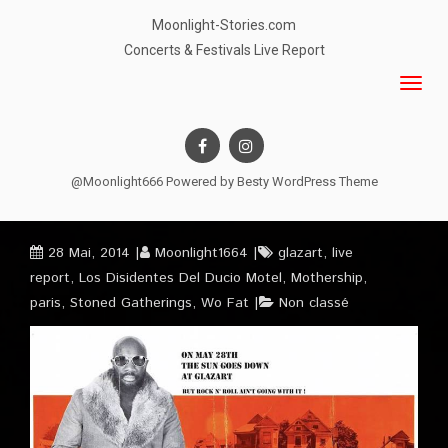
Moonlight-Stories.com
Concerts & Festivals Live Report
@Moonlight666 Powered by
Besty WordPress Theme
28 Mai, 2014
Moonlight1664
glazart
,
live
report
,
Los Disidentes Del Ducio Motel
,
Mothership
,
paris
,
Stoned Gatherings
,
Wo Fat
Non classé