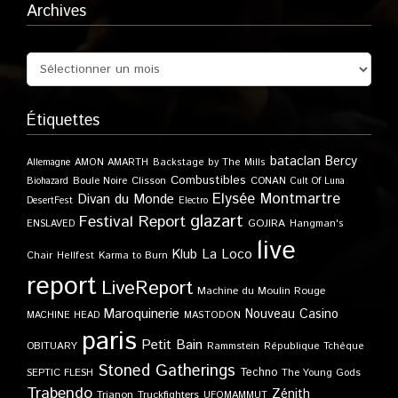
Archives
Étiquettes
bataclan
Bercy
Allemagne
AMON AMARTH
Backstage by The Mills
Combustibles
Boule Noire
Clisson
CONAN
Biohazard
Cult Of Luna
Elysée Montmartre
Divan du Monde
DesertFest
Electro
glazart
Festival Report
GOJIRA
ENSLAVED
Hangman's
live
Klub
La Loco
Karma to Burn
Chair
Hellfest
report
LiveReport
Machine du Moulin Rouge
Maroquinerie
Nouveau Casino
MACHINE HEAD
MASTODON
paris
Petit Bain
OBITUARY
Rammstein
République Tchèque
Stoned Gatherings
Techno
SEPTIC FLESH
The Young Gods
Trabendo
Zénith
Trianon
Truckfighters
UFOMAMMUT