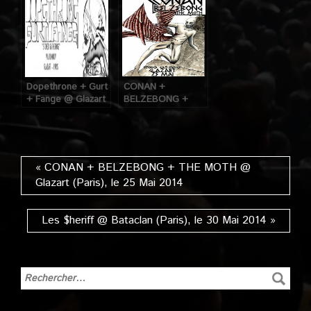
2014
04 Juin 2014
Dopethrone + Gurt
CONAN +
+ Fange @ Glazart
BELZEBONG +
(Paris), le 07 Juillet
THE MOTH @
2014
Glazart (Paris), le
25 Mai 2014
« CONAN + BELZEBONG + THE MOTH @
Glazart (Paris), le 25 Mai 2014
Les $heriff @ Bataclan (Paris), le 30 Mai 2014 »