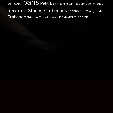
paris
Petit Bain
OBITUARY
Rammstein
République Tchèque
Stoned Gatherings
Techno
SEPTIC FLESH
The Young Gods
Trabendo
Zénith
Trianon
Truckfighters
UFOMAMMUT