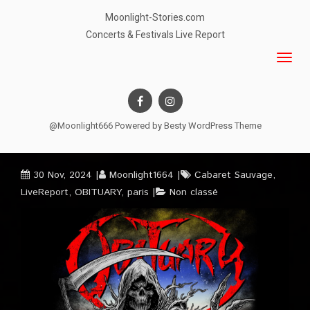
Moonlight-Stories.com
Concerts & Festivals Live Report
@Moonlight666 Powered by
Besty WordPress Theme
30 Nov, 2024
Moonlight1664
Cabaret Sauvage
,
LiveReport
,
OBITUARY
,
paris
Non classé