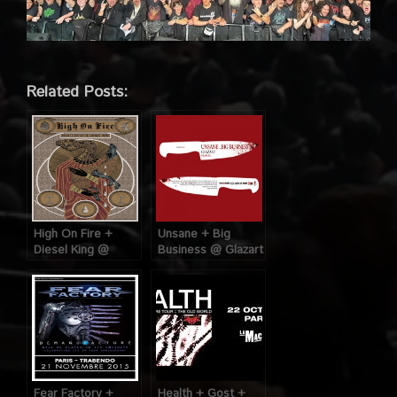
Related Posts:
High On Fire +
Unsane + Big
Diesel King @
Business @ Glazart
Divan du Monde
(Paris), le 5 Juin
(Paris), le 19
2012
Novembre 2015
Fear Factory +
Health + Gost +