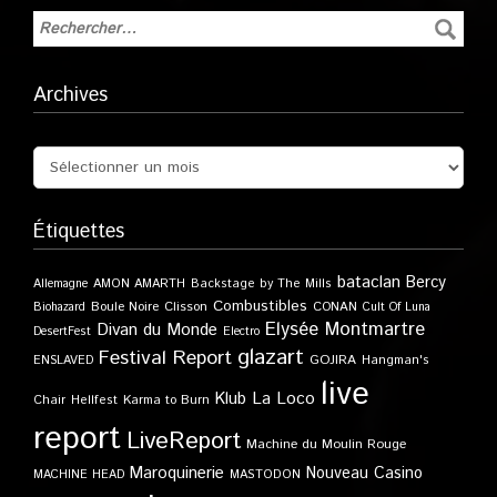
Archives
Étiquettes
bataclan
Bercy
Allemagne
AMON AMARTH
Backstage by The Mills
Combustibles
Boule Noire
Clisson
CONAN
Biohazard
Cult Of Luna
Elysée Montmartre
Divan du Monde
DesertFest
Electro
glazart
Festival Report
GOJIRA
ENSLAVED
Hangman's
live
Klub
La Loco
Karma to Burn
Chair
Hellfest
report
LiveReport
Machine du Moulin Rouge
Maroquinerie
Nouveau Casino
MACHINE HEAD
MASTODON