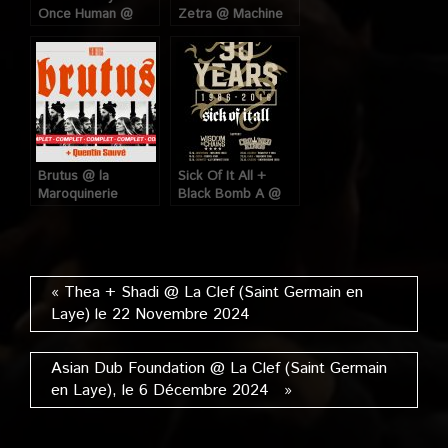
Once Human @
Zetra @ Machine
Trabendo (Paris),
du Moulin Rouge
le 21 Novembre
(Paris), le 22
2015
Octobre 2024
Brutus @ la
Sick Of It All +
Maroquinerie
Black Bomb A @
(Paris), le 31 Janvier
Trabendo (Paris),
2023
le 23 Octobre 2016
« Thea + Shadi @ La Clef (Saint Germain en
Laye) le 22 Novembre 2024
Asian Dub Foundation @ La Clef (Saint Germain
en Laye), le 6 Décembre 2024 »