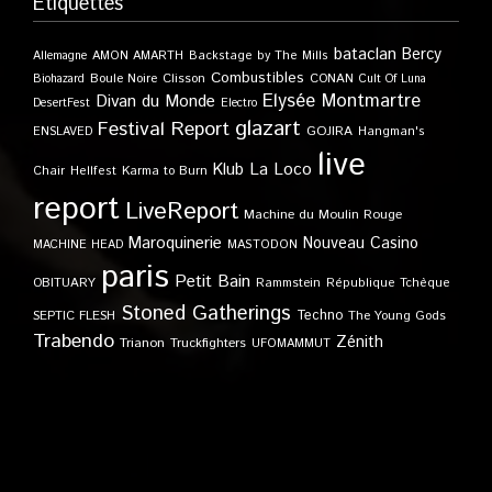
Étiquettes
bataclan
Bercy
Allemagne
AMON AMARTH
Backstage by The Mills
Combustibles
Boule Noire
Clisson
CONAN
Biohazard
Cult Of Luna
Elysée Montmartre
Divan du Monde
DesertFest
Electro
glazart
Festival Report
GOJIRA
ENSLAVED
Hangman's
live
Klub
La Loco
Karma to Burn
Chair
Hellfest
report
LiveReport
Machine du Moulin Rouge
Maroquinerie
Nouveau Casino
MACHINE HEAD
MASTODON
paris
Petit Bain
OBITUARY
Rammstein
République Tchèque
Stoned Gatherings
Techno
SEPTIC FLESH
The Young Gods
Trabendo
Zénith
Trianon
Truckfighters
UFOMAMMUT