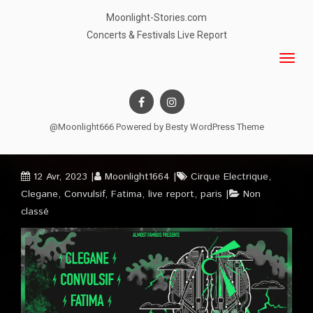
Moonlight-Stories.com
Concerts & Festivals Live Report
@Moonlight666 Powered by
Besty WordPress Theme
12 Avr, 2023
Moonlight1664
Cirque Electrique
,
Clegane
,
Convulsif
,
Fatima
,
live report
,
paris
Non
classé