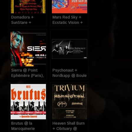
Domadora +
Mars Red Sky +
SunStare +
Ecstatic Vision +
Montecharge @
Red Sun Atacama
Cirque Electrique
@ La Maroquinerie
(Paris), le 17
(Paris), le 28 Avril
Novembre 2016
2023
Sierra @ Point
Psychonaut +
Ephémère (Paris),
Nordkapp @ Boule
le 5 Avril 2023
Noire (Paris), le 14
Janvier 2023
Brutus @ la
Heaven Shall Burn
Maroquinerie
+ Obituary @