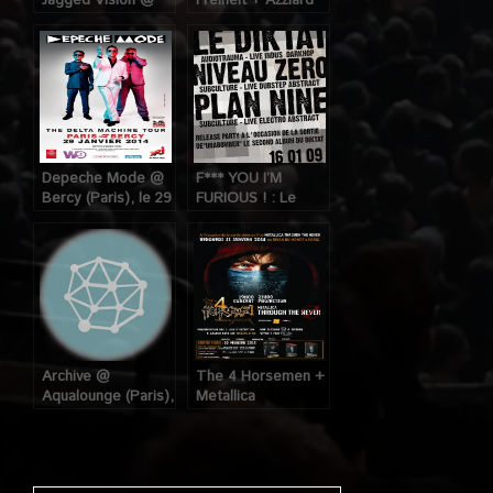
Jagged Vision @
Freiheit + Azziard
Maroquinerie
@ Klub (Paris), le
(Paris), le 27
24 Janvier 2014
Janvier 2014
Depeche Mode @
F*** YOU I’M
Bercy (Paris), le 29
FURIOUS ! : Le
Janvier 2014
Diktat + Niveau
Zero + Plan Nine
@ La Miroiterie
(Paris), le 16
Janvier 2009
Archive @
The 4 Horsemen +
Aqualounge (Paris),
Metallica
11 Janvier 2007
« Through The
Never » au Divan du
Monde (Paris), le
31 Janvier 2014