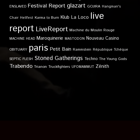
glazart
Festival Report
GOJIRA
ENSLAVED
Hangman's
live
Klub
La Loco
Karma to Burn
Chair
Hellfest
report
LiveReport
Machine du Moulin Rouge
Maroquinerie
Nouveau Casino
MACHINE HEAD
MASTODON
paris
Petit Bain
OBITUARY
Rammstein
République Tchèque
Stoned Gatherings
Techno
SEPTIC FLESH
The Young Gods
Trabendo
Zénith
Trianon
Truckfighters
UFOMAMMUT