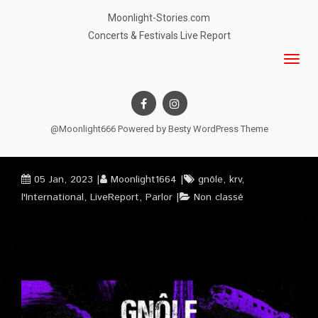
Moonlight-Stories.com
Concerts & Festivals Live Report
@Moonlight666 Powered by
Besty WordPress Theme
05 Jan, 2023
Moonlight1664
gnôle
,
krv
,
l'International
,
LiveReport
,
Parlor
Non classé