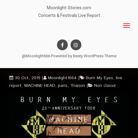
Moonlight-Stories.com
Concerts & Festivals Live Report
@Moonlight666 Powered by
Besty WordPress Theme
30 Oct, 2019
Moonlight1664
Burn My Eyes
,
live
report
,
MACHINE HEAD
,
paris
,
Trianon
Non classé