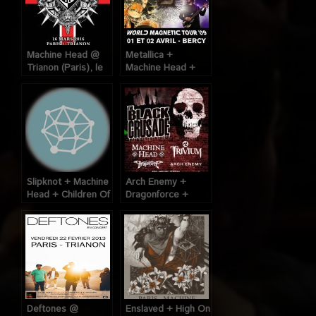
Machine Head @
Metallica +
Trianon (Paris), le
Machine Head +
16 Mars 2016
The Sword @
Bercy (Paris), les
01 et 02 Avril 2009
Slipknot + Machine
Arch Enemy +
Head + Children Of
Dragonforce +
Bodom @ Zenith
Trivium + Machine
(Paris)? le 21
Head @ Elysée
Novembre 2008
Montmartre (Paris),
28 Novembre 2007
Deftones @
Enslaved + High On