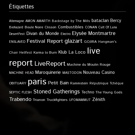
Étiquettes
bataclan
Bercy
Allemagne
AMON AMARTH
Backstage by The Mills
Combustibles
Boule Noire
Clisson
CONAN
Biohazard
Cult Of Luna
Elysée Montmartre
Divan du Monde
DesertFest
Electro
glazart
Festival Report
GOJIRA
ENSLAVED
Hangman's
live
Klub
La Loco
Karma to Burn
Chair
Hellfest
report
LiveReport
Machine du Moulin Rouge
Maroquinerie
Nouveau Casino
MACHINE HEAD
MASTODON
paris
Petit Bain
OBITUARY
Rammstein
République Tchèque
Stoned Gatherings
Techno
SEPTIC FLESH
The Young Gods
Trabendo
Zénith
Trianon
Truckfighters
UFOMAMMUT