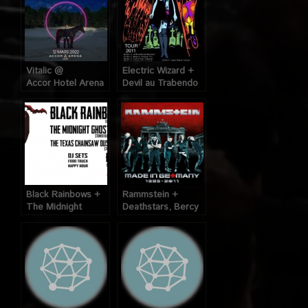
Vitalic @
Electric Wizard +
Accor Hotel Arena
Devil au Trabendo
(Bercy donc),
(Paris), le 08 Mars
(Paris), le 12 Mars
2011
2022
Black Rainbows +
Rammstein +
The Midnight
Deathstars, Bercy
Ghost Train + The
(Paris), les 6 et 7
Texas Chainswaw
Mars 2012
Dustlovers @
Glazart (Paris), le
22 Mars 2015