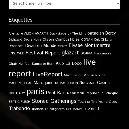
Étiquettes
bataclan
Bercy
Allemagne
AMON AMARTH
Backstage by The Mills
Combustibles
Boule Noire
Clisson
CONAN
Biohazard
Cult Of Luna
Elysée Montmartre
Divan du Monde
DesertFest
Electro
glazart
Festival Report
GOJIRA
ENSLAVED
Hangman's
live
Klub
La Loco
Karma to Burn
Chair
Hellfest
report
LiveReport
Machine du Moulin Rouge
Maroquinerie
Nouveau Casino
MACHINE HEAD
MASTODON
paris
Petit Bain
OBITUARY
Rammstein
République Tchèque
Stoned Gatherings
Techno
SEPTIC FLESH
The Young Gods
Trabendo
Zénith
Trianon
Truckfighters
UFOMAMMUT