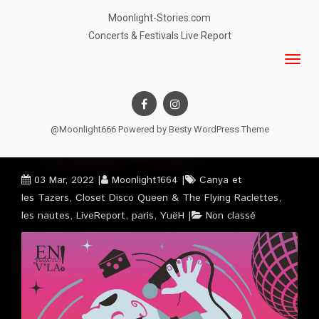
Moonlight-Stories.com
Concerts & Festivals Live Report
@Moonlight666 Powered by
Besty WordPress Theme
03 Mar, 2022
Moonlight1664
Canya et
les Tazers
,
Closet Disco Queen & The Flying Raclettes
,
les nautes
,
LiveReport
,
paris
,
YuëH
Non classé