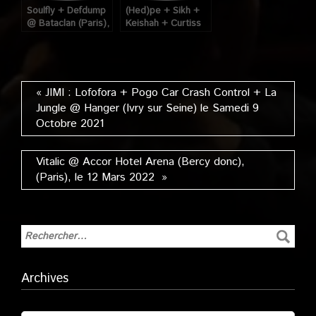
Soulfly + Defdump
(Hed)pe + Sikh +
@ Bataclan (Paris),
Keishah + Curtiss
le 19 Mars 2006
@ Trabendo
(Paris), le 29 Mars
2006
« JIMI : Lofofora + Pogo Car Crash Control + La
Jungle @ Hanger (Ivry sur Seine) le Samedi 9
Octobre 2021
Vitalic @ Accor Hotel Arena (Bercy donc),
(Paris), le 12 Mars 2022 »
Archives