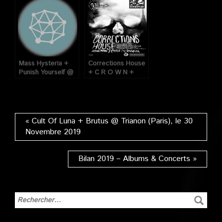
le 16 Novembre
12 Décembre 2018
2007
Mass Hysteria +
Corrections House
Punish Yourself @
+ C R O W N +
Forum (Vauréal), le
Hangman’s Chair @
13 Mars 2009
Flèche D’or (Paris),
le 10 Décembre
2013
« Cult Of Luna + Brutus @ Trianon (Paris), le 30
Novembre 2019
Bilan 2019 – Albums & Concerts »