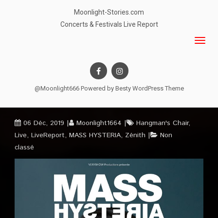
Moonlight-Stories.com
Concerts & Festivals Live Report
@Moonlight666 Powered by
Besty WordPress Theme
06 Déc, 2019
Moonlight1664
Hangman's Chair
,
Live
,
LiveReport
,
MASS HYSTERIA
,
Zénith
Non
classé