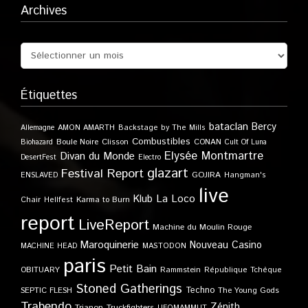
Archives
Étiquettes
bataclan
Bercy
Allemagne
AMON AMARTH
Backstage by The Mills
Combustibles
Boule Noire
Clisson
CONAN
Biohazard
Cult Of Luna
Elysée Montmartre
Divan du Monde
DesertFest
Electro
glazart
Festival Report
GOJIRA
ENSLAVED
Hangman's
live
Klub
La Loco
Karma to Burn
Chair
Hellfest
report
LiveReport
Machine du Moulin Rouge
Maroquinerie
Nouveau Casino
MACHINE HEAD
MASTODON
paris
Petit Bain
OBITUARY
Rammstein
République Tchèque
Stoned Gatherings
Techno
SEPTIC FLESH
The Young Gods
Trabendo
Zénith
Trianon
Truckfighters