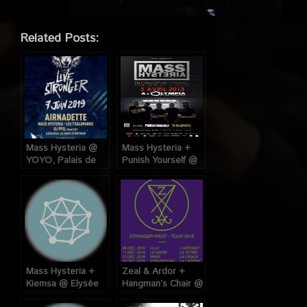
Related Posts:
Mass Hysteria @
Mass Hysteria +
YOYO, Palais de
Punish Yourself @
Tokyo (Paris), le 7
Olympia (Paris), le
Juin 2019
05 Avril 2013
Mass Hysteria +
Zeal & Ardor +
Kiemsa @ Elysée
Hangman’s Chair @
Montmartre (Paris),
la Cigale (Paris), le