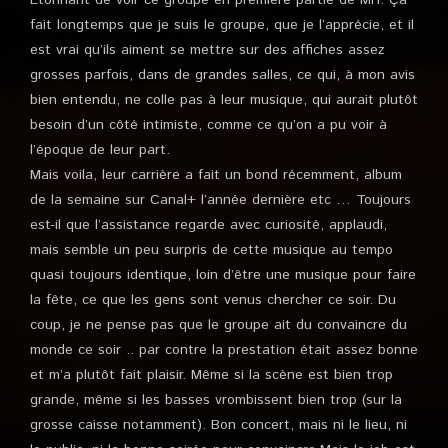
Étonnant de voir ce groupe en première partie de MH. Ça
fait longtemps que je suis le groupe, que je l’apprécie, et il
est vrai qu’ils aiment se mettre sur des affiches assez
grosses parfois, dans de grandes salles, ce qui, à mon avis
bien entendu, ne colle pas à leur musique, qui aurait plutôt
besoin d’un côté intimiste, comme ce qu’on a pu voir à
l’époque de leur part.
Mais voila, leur carrière a fait un bond récemment, album
de la semaine sur Canal+ l’année dernière etc … Toujours
est-il que l’assistance regarde avec curiosité, applaudi,
mais semble un peu surpris de cette musique au tempo
quasi toujours identique, loin d’être une musique pour faire
la fête, ce que les gens sont venus chercher ce soir. Du
coup, je ne pense pas que le groupe ait du convaincre du
monde ce soir .. par contre la prestation était assez bonne
et m’a plutôt fait plaisir. Même si la scène est bien trop
grande, même si les basses vrombissent bien trop (sur la
grosse caisse notamment). Bon concert, mais ni le lieu, ni