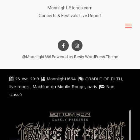
Moonlight-Stories.com
Concerts & Festivals Live Report
@Moonlight666 Powered by
Besty WordPress Theme
25 Avr, 2019
Moonlight1664
CRADLE OF FILTH
,
live report
,
Machine du Moulin Rouge
,
paris
Non
classé