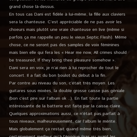
grand chose là-dessus.
En tous cas Dani est fidèle à lui-même, la fille aux claviers
sera la chanteuse. C’est appréciable de ne pas avoir les
choeurs mais plutôt une vraie chanteuse en live (même si
parfois ça me rappelle un peu le vieux Septic Flesh). Même
chose, ce ne seront pas des samples de voix féminines
mais bien elle qui fera les « Hear me now, All crimes should
be treasured, If they bring thee pleasure somehow ».
Dani sera en voix, je n’ai rien à lui reprocher de tout le
concert. Il a fait du bon boulot du début à la fin.
Par contre au niveau du son, c’était très moyen. Les
guitares sous mixées, la double grosse caisse pas géniale
(bon c’est pire sur l’album ok ..). En fait toute la partie
intéressante de la batterie est faite par la caisse claire.
Quelques approximations aussi, ce n’était pas parfait à
tous niveaux, malheureusement, car l’album le mérite.
Mais globalement ça restait quand même très bien,
certainement meilleur qu’à l’époque (pas vu avant les