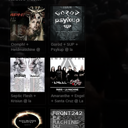
Oomph! +
Gorod + SUP +
Heldmaschine @
Psykup @ la
Machine du Moulin
Machine du Moulin
Rouge (Paris), le
Rouge (Paris), le 11
20 Mars 2019
Mars 2019
Septic Flesh +
Amaranthe + Engel
Krisiun @ la
+ Santa Cruz @ La
Machine du Moulin
Machine du Moulin
Rouge (Paris), le 12
Rouge (Paris), le
Mars 2019
24 Mars 2015