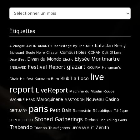
Étiquettes
bataclan
Bercy
Allemagne
AMON AMARTH
Backstage by The Mills
Combustibles
Boule Noire
Clisson
CONAN
Biohazard
Cult Of Luna
Elysée Montmartre
Divan du Monde
DesertFest
Electro
glazart
Festival Report
GOJIRA
ENSLAVED
Hangman's
live
Klub
La Loco
Karma to Burn
Chair
Hellfest
report
LiveReport
Machine du Moulin Rouge
Maroquinerie
Nouveau Casino
MACHINE HEAD
MASTODON
paris
Petit Bain
OBITUARY
Rammstein
République Tchèque
Stoned Gatherings
Techno
SEPTIC FLESH
The Young Gods
Trabendo
Zénith
Trianon
Truckfighters
UFOMAMMUT