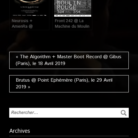
Neurosis +
Front 242 @ La
AmenRa @
Machine du Moulin
Machine du Moulin
Rouge (Paris), le
Rouge (Paris), le
29 Mai 2015
23 Juillet 2011
« The Algorithm + Master Boot Record @ Gibus
(Paris), le 18 Avril 2019
Brutus @ Point Ephémère (Paris), le 29 Avril
2019 »
Archives