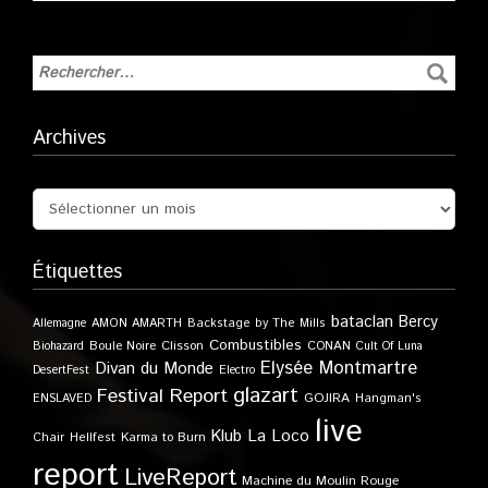
Archives
Étiquettes
bataclan
Bercy
Allemagne
AMON AMARTH
Backstage by The Mills
Combustibles
Boule Noire
Clisson
CONAN
Biohazard
Cult Of Luna
Elysée Montmartre
Divan du Monde
DesertFest
Electro
glazart
Festival Report
GOJIRA
ENSLAVED
Hangman's
live
Klub
La Loco
Karma to Burn
Chair
Hellfest
report
LiveReport
Machine du Moulin Rouge