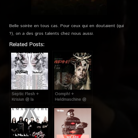
Belle soirée en tous cas. Pour ceux qui en doutaient (qui
?), on a des gros talents chez nous aussi.
Related Posts:
Septic Flesh +
Oomph! +
Krisiun @ la
Heldmaschine @
Machine du Moulin
Machine du Moulin
Rouge (Paris), le 12
Rouge (Paris), le
Mars 2019
20 Mars 2019