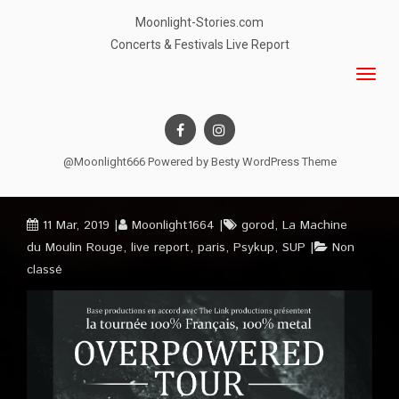
Moonlight-Stories.com
Concerts & Festivals Live Report
@Moonlight666 Powered by
Besty WordPress Theme
11 Mar, 2019
Moonlight1664
gorod
,
La Machine
du Moulin Rouge
,
live report
,
paris
,
Psykup
,
SUP
Non
classé