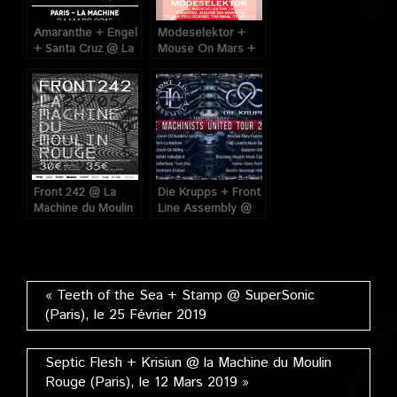
Amaranthe + Engel
Modeselektor +
+ Santa Cruz @ La
Mouse On Mars +
Machine du Moulin
Siriusmo @
Rouge (Paris), le
Machine du Moulin
24 Mars 2015
Rouge (Paris), le
24 Mai 2013
Front 242 @ La
Die Krupps + Front
Machine du Moulin
Line Assembly @
Rouge (Paris), le
La Machine du
29 Mai 2015
Moulin Rouge
(Paris), le 20 Août
2018
« Teeth of the Sea + Stamp @ SuperSonic
(Paris), le 25 Février 2019
Septic Flesh + Krisiun @ la Machine du Moulin
Rouge (Paris), le 12 Mars 2019 »