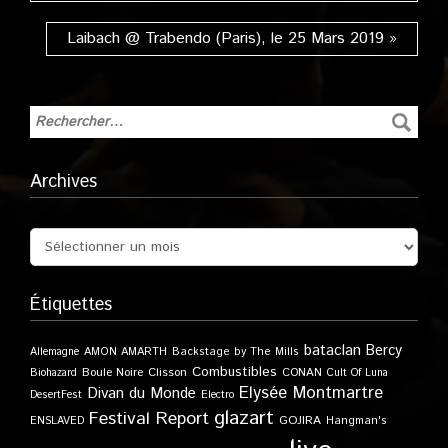
Laibach @ Trabendo (Paris), le 25 Mars 2019 »
Archives
Étiquettes
bataclan
Bercy
Allemagne
AMON AMARTH
Backstage by The Mills
Combustibles
Boule Noire
Clisson
CONAN
Biohazard
Cult Of Luna
Elysée Montmartre
Divan du Monde
DesertFest
Electro
glazart
Festival Report
GOJIRA
ENSLAVED
Hangman's