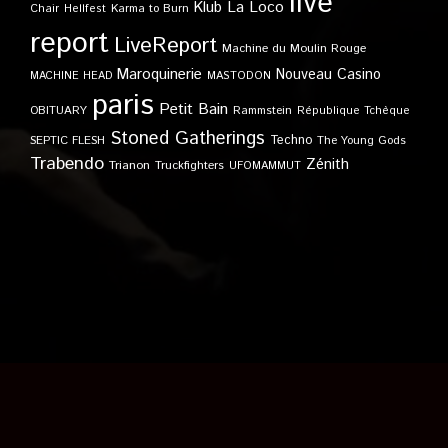
live
Klub
La Loco
Karma to Burn
Chair
Hellfest
report
LiveReport
Machine du Moulin Rouge
Maroquinerie
Nouveau Casino
MACHINE HEAD
MASTODON
paris
Petit Bain
OBITUARY
Rammstein
République Tchèque
Stoned Gatherings
Techno
SEPTIC FLESH
The Young Gods
Trabendo
Zénith
Trianon
Truckfighters
UFOMAMMUT