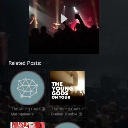
Related Posts:
The Young Gods @
The Young Gods +
Maroquinerie
Evelinn Trouble @
(Paris) le
Maroquinerie
21/05/2007
(Paris), le 07