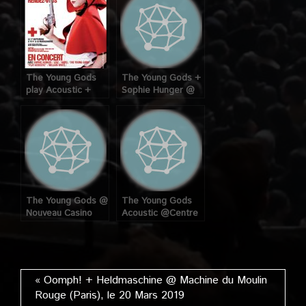
Décembre 2010
The Young Gods
The Young Gods +
play Acoustic +
Sophie Hunger @
Sophie Hunger +
Centre Culturel
Navel @
Suisse (Paris), le 17
Maroquinerie, le 17
Mars 2008
Septembre 2007
The Young Gods @
The Young Gods
Nouveau Casino
Acoustic @Centre
(Paris), le 05
Culturel Suisse
Décembre 2005
(Paris), le 19 Avril
2007
« Oomph! + Heldmaschine @ Machine du Moulin
Rouge (Paris), le 20 Mars 2019