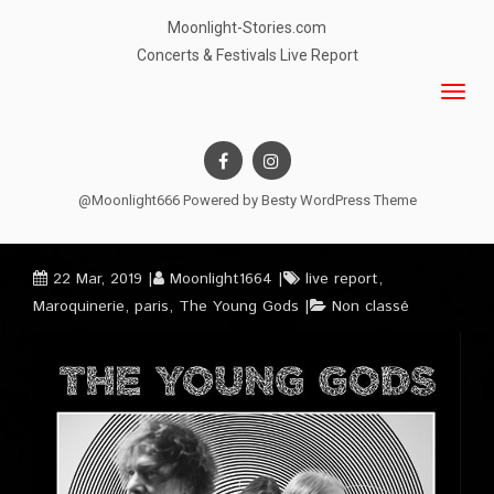
Moonlight-Stories.com
Concerts & Festivals Live Report
@Moonlight666 Powered by
Besty WordPress Theme
22 Mar, 2019
Moonlight1664
live report
,
Maroquinerie
,
paris
,
The Young Gods
Non classé