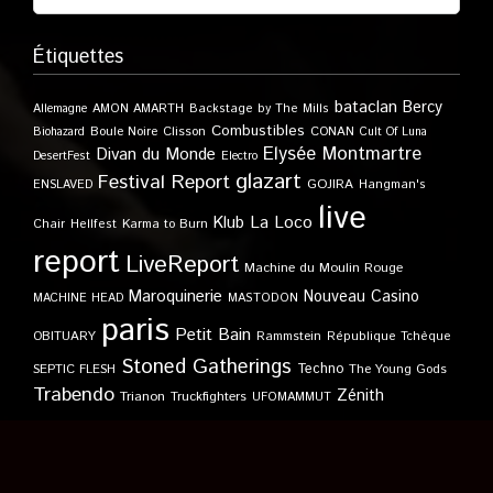
Étiquettes
bataclan
Bercy
Allemagne
AMON AMARTH
Backstage by The Mills
Combustibles
Boule Noire
Clisson
CONAN
Biohazard
Cult Of Luna
Elysée Montmartre
Divan du Monde
DesertFest
Electro
glazart
Festival Report
GOJIRA
ENSLAVED
Hangman's
live
Klub
La Loco
Karma to Burn
Chair
Hellfest
report
LiveReport
Machine du Moulin Rouge
Maroquinerie
Nouveau Casino
MACHINE HEAD
MASTODON
paris
Petit Bain
OBITUARY
Rammstein
République Tchèque
Stoned Gatherings
Techno
SEPTIC FLESH
The Young Gods
Trabendo
Zénith
Trianon
Truckfighters
UFOMAMMUT