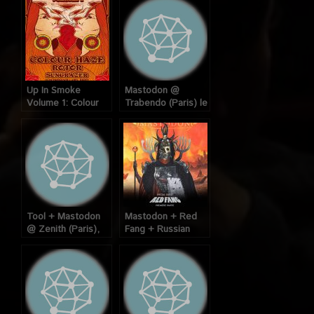
Up In Smoke
Mastodon @
Volume 1: Colour
Trabendo (Paris) le
Haze + Roto +
06 Juillet 2009
Sungrazer @
Nouveau Casino
(Paris), le 06
Février 2011
Tool + Mastodon
Mastodon + Red
@ Zenith (Paris),
Fang + Russian
10 Décembre 2006
Circles @ Elysée
Montmartre (Paris),
le 29 Novembre
2017