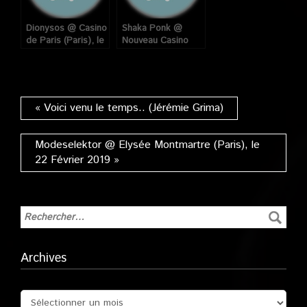
Dionysos @ Casino
Shaka Ponk @
de Paris (Paris), le
Nouveau Casino
20 Mars 2008
(Paris), le 04 Mars
2009
« Voici venu le temps.. (Jérémie Grima)
Modeselektor @ Elysée Montmartre (Paris), le
22 Février 2019 »
Archives