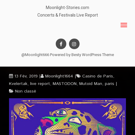
Moonlight-Stories.com
Concerts & Festivals Live Report
@Moonlight666 Powered by
Besty WordPress Theme
13 Fév, 2019
Moonlight1664
Casino de Paris
,
Kvelertak
,
live report
,
MASTODON
,
Mutoid Man
,
paris
Non classé