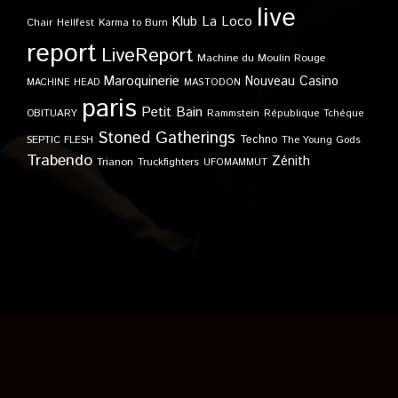
live
Klub
La Loco
Karma to Burn
Chair
Hellfest
report
LiveReport
Machine du Moulin Rouge
Maroquinerie
Nouveau Casino
MACHINE HEAD
MASTODON
paris
Petit Bain
OBITUARY
Rammstein
République Tchèque
Stoned Gatherings
Techno
SEPTIC FLESH
The Young Gods
Trabendo
Zénith
Trianon
Truckfighters
UFOMAMMUT