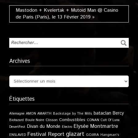
Mastodon + Kvelertak + Mutoid Man @ Casino
de Paris (Paris), le 13 Février 2019 »
Archives
Étiquettes
bataclan
Bercy
Allemagne
AMON AMARTH
Backstage by The Mills
Combustibles
Boule Noire
Clisson
CONAN
Biohazard
Cult Of Luna
Elysée Montmartre
Divan du Monde
DesertFest
Electro
glazart
Festival Report
GOJIRA
ENSLAVED
Hangman's