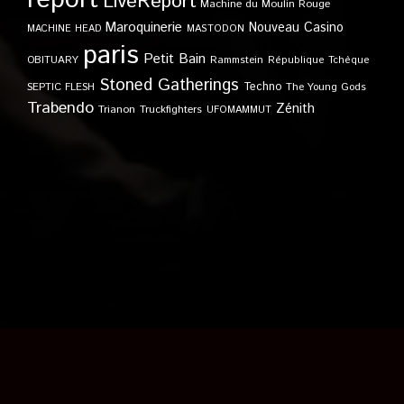
LiveReport
Machine du Moulin Rouge
Maroquinerie
Nouveau Casino
MACHINE HEAD
MASTODON
paris
Petit Bain
OBITUARY
Rammstein
République Tchèque
Stoned Gatherings
Techno
SEPTIC FLESH
The Young Gods
Trabendo
Zénith
Trianon
Truckfighters
UFOMAMMUT