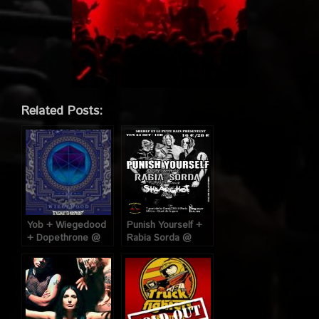
Related Posts:
Yob + Wiegedood
Punish Yourself +
+ Dopethrone @
Rabia Sorda @
Petit Bain (Paris),
Petit Bain (Paris),
le 23 Octobre 2018
le 23 Octobre 2015