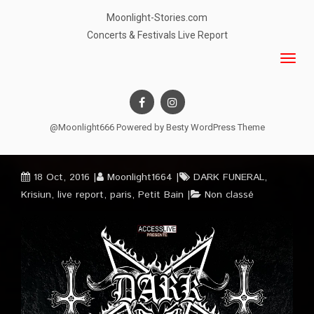
Moonlight-Stories.com
Concerts & Festivals Live Report
@Moonlight666 Powered by
Besty WordPress Theme
18 Oct, 2016
Moonlight1664
DARK FUNERAL
,
Krisiun
,
live report
,
paris
,
Petit Bain
Non classé