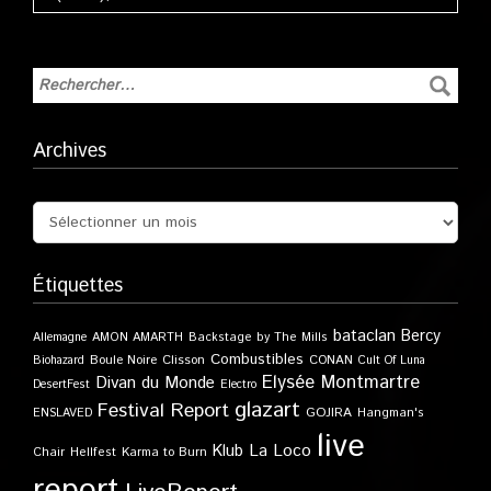
Archives
Étiquettes
bataclan
Bercy
Allemagne
AMON AMARTH
Backstage by The Mills
Combustibles
Boule Noire
Clisson
CONAN
Biohazard
Cult Of Luna
Elysée Montmartre
Divan du Monde
DesertFest
Electro
glazart
Festival Report
GOJIRA
ENSLAVED
Hangman's
live
Klub
La Loco
Karma to Burn
Chair
Hellfest
report