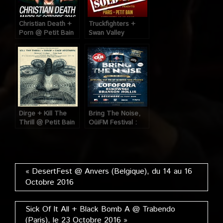
Christian Death +
Truckfighters +
Porn @ Petit Bain
Swan Valley
(Paris), le 25
Heights @ Petit
Octobre 2016
Bain (Paris), le 16
Octobre 2019
Dirge + Kill The
Bring The Noise,
Thrill @ Petit Bain
OüiFM Festival :
(Paris), le 14 Mars
Lofofora @ Petit
2012
Bain (Paris), le 04
Décembre 2011
« DesertFest @ Anvers (Belgique), du 14 au 16
Octobre 2016
Sick Of It All + Black Bomb A @ Trabendo
(Paris), le 23 Octobre 2016 »