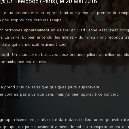
 Dr Feelgood (Paris), le 20 Mai 2016
les deux groupes et mon report disait que je voulais prendre du temps
n peu trop vu ces derniers temps.
nt retrouvés apparemment en galère, et Glad Stone Asso s’est occu
n. La veille. Et bien entendu, les fidèles « du milieu » ont répondu t
 date qui s’annonçait vraiment cool.
s petit. Un sous-sol de bar, avec deux énormes piliers au milieu qui b
onne ambiance est de mise.
ça prend plus de sens que quelques jours auparavant.
 connais pas plus que cela, mais j’ai bien apprécié ce concert.
e groupe récemment, mais cette date dans ce lieu, on ne pouvait rat
 groupe, qui joue quasiment à même le sol. La transpiration est de mi