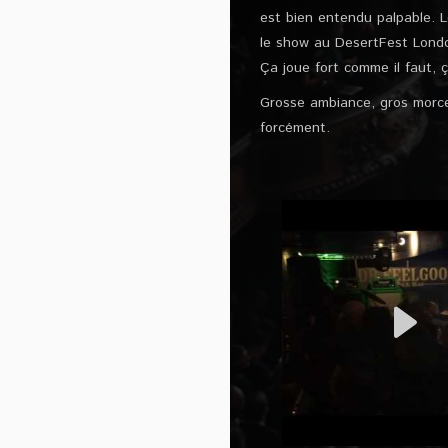
est bien entendu palpable. Le
le show au DesertFest Lond
Ça joue fort comme il faut, 
Grosse ambiance, gros morce
forcément.