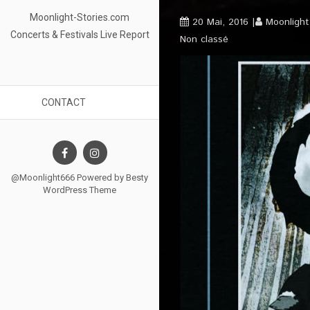
Moonlight-Stories.com
20 Mai, 2016
Moonligh
Concerts & Festivals Live Report
Non classé
CONTACT
@Moonlight666 Powered by
Besty
WordPress Theme