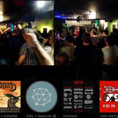
+ Downfall
Eths + Nuances @
Doomed
John Garci