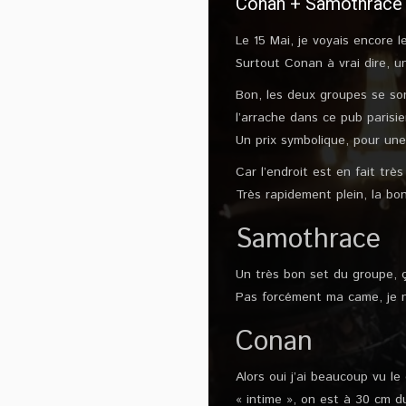
Conan + Samothrace @
Le 15 Mai, je voyais encore 
Surtout Conan à vrai dire, u
Bon, les deux groupes se so
l’arrache dans ce pub parisie
Un prix symbolique, pour une
Car l’endroit est en fait trè
Très rapidement plein, la b
Samothrace
Un très bon set du groupe, 
Pas forcément ma came, je ne
Conan
Alors oui j’ai beaucoup vu l
« intime », on est à 30 cm du