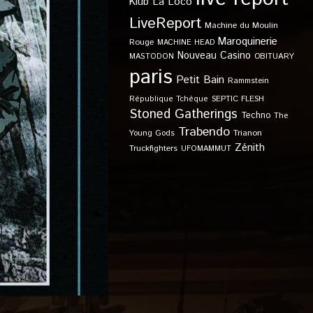
Klub
La Loco
LiveReport
Machine du Moulin
Maroquinerie
Rouge
MACHINE HEAD
Nouveau Casino
OBITUARY
MASTODON
paris
Petit Bain
Rammstein
SEPTIC FLESH
République Tchèque
Stoned Gatherings
Techno
The
Trabendo
Young Gods
Trianon
Zénith
Truckfighters
UFOMAMMUT