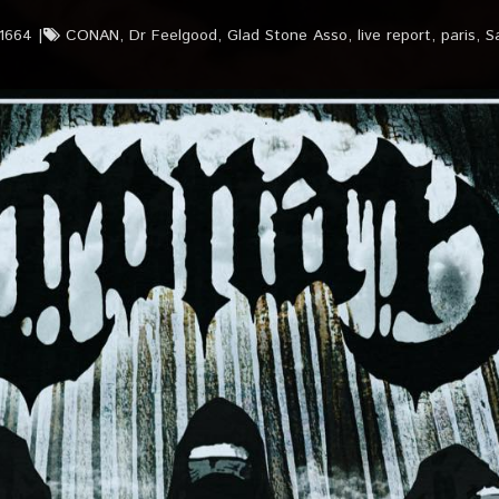
t1664
CONAN
,
Dr Feelgood
,
Glad Stone Asso
,
live report
,
paris
,
S