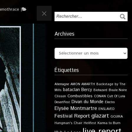
amothrace
Archives
Étiquettes
Allemagne
AMON AMARTH
Backstage by The
bataclan
Bercy
Boule Noire
Mills
Biohazard
Combustibles
Clisson
CONAN
Cult Of Luna
Divan du Monde
DesertFest
Electro
Elysée Montmartre
ENSLAVED
glazart
Festival Report
GOJIRA
Karma to Burn
Hangman's Chair
Hellfest
live report