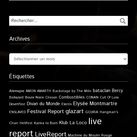
Archives
Étiquettes
bataclan
Bercy
Allemagne
AMON AMARTH
Backstage by The Mills
Combustibles
Boule Noire
Clisson
CONAN
Biohazard
Cult Of Luna
Elysée Montmartre
Divan du Monde
DesertFest
Electro
glazart
Festival Report
GOJIRA
ENSLAVED
Hangman's
live
Klub
La Loco
Karma to Burn
Chair
Hellfest
report
LiveReport
Machine du Moulin Rouge