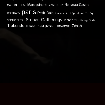
Maroquinerie
Nouveau Casino
MACHINE HEAD
MASTODON
paris
Petit Bain
OBITUARY
Rammstein
République Tchèque
Stoned Gatherings
Techno
SEPTIC FLESH
The Young Gods
Trabendo
Zénith
Trianon
Truckfighters
UFOMAMMUT