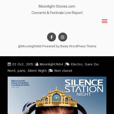
Moonlight-Stories.com
Concerts & Festivals Live Report
@Moonlight666 Powered by
Besty WordPress Theme
03 Oct, 2015
Moonlight1664
Electro
,
Gare Du
Nord
,
paris
,
Silent Night
Non classé