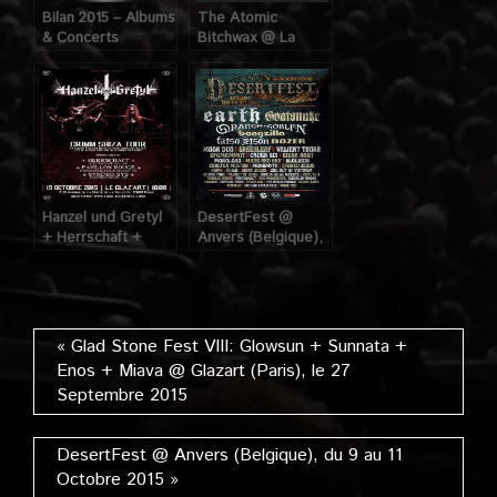
Bilan 2015 – Albums
The Atomic
& Concerts
Bitchwax @ La
Mécanique
Ondulatoire (Paris),
le 30 Novembre
2015
Hanzel und Gretyl
DesertFest @
+ Herrschaft +
Anvers (Belgique),
Pavillon Rouge +
du 9 au 11 Octobre
Syndro-Sys @
2015
Glazart (Paris), le
19 Octobre 2015
« Glad Stone Fest VIII: Glowsun + Sunnata +
Enos + Miava @ Glazart (Paris), le 27
Septembre 2015
DesertFest @ Anvers (Belgique), du 9 au 11
Octobre 2015 »