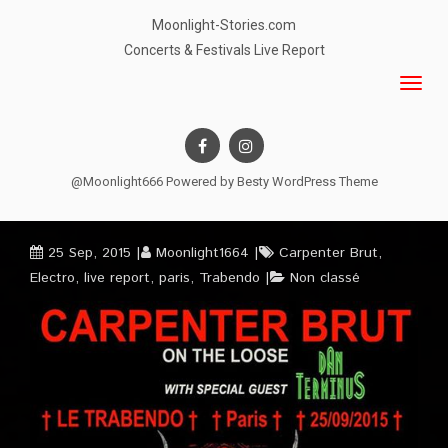
Moonlight-Stories.com
Concerts & Festivals Live Report
@Moonlight666 Powered by
Besty WordPress Theme
25 Sep, 2015
Moonlight1664
Carpenter Brut
,
Electro
,
live report
,
paris
,
Trabendo
Non classé