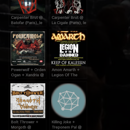
Carpenter Brut @
Carpenter Brut @
Batofar (Paris), le
La Cigale (Paris), le
22 Janvier 2015
27 Mai 2016
Powerwolf + Orden
Amon Amarth +
Ogan + Xandria @
Legion Of The
Trabendo (Paris),
Damned + Keep Of
le 10 Septembre
Kalessin @
2015
Trabendo (Paris),
10 Mars 2009
Bolt Thrower +
Killing Joke +
Morgoth @
Treponem Pal @