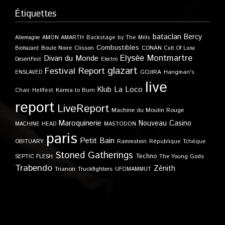
Étiquettes
bataclan
Bercy
Allemagne
AMON AMARTH
Backstage by The Mills
Combustibles
Boule Noire
Clisson
CONAN
Biohazard
Cult Of Luna
Elysée Montmartre
Divan du Monde
DesertFest
Electro
glazart
Festival Report
GOJIRA
ENSLAVED
Hangman's
live
Klub
La Loco
Karma to Burn
Chair
Hellfest
report
LiveReport
Machine du Moulin Rouge
Maroquinerie
Nouveau Casino
MACHINE HEAD
MASTODON
paris
Petit Bain
OBITUARY
Rammstein
République Tchèque
Stoned Gatherings
Techno
SEPTIC FLESH
The Young Gods
Trabendo
Zénith
Trianon
Truckfighters
UFOMAMMUT