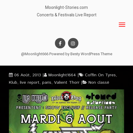
Moonlight-Stories.com
Concerts & Festivals Live Report
@Moonlight666 Powered by
Besty WordPress Theme
06 Août, 2013
Moonlight1664
Coffin On Tyres
,
Klub
,
live report
,
paris
,
Valient Thorr
Non classé