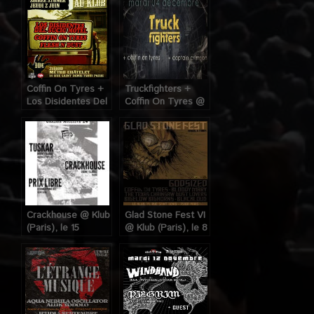
Coffin On Tyres +
Truckfighters +
Los Disidentes Del
Coffin On Tyres @
Sucio Motel +
Combustibles
Flesh & Dust @
(Paris), le 04
Klub (Paris), le 02
Décembre 2012
Juin 2011
Crackhouse @ Klub
Glad Stone Fest VI
(Paris), le 15
@ Klub (Paris), le 8
Novembre 2018
Mars 2013