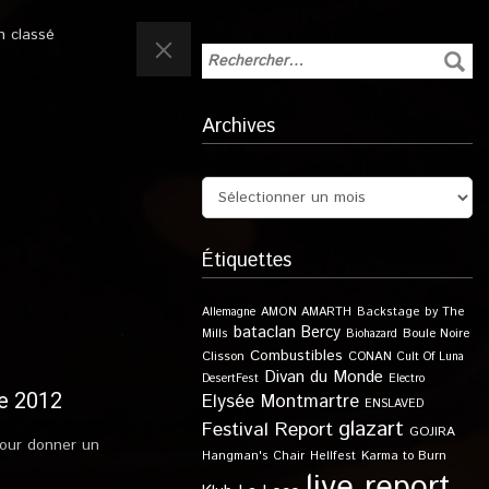
n classé
Archives
Étiquettes
Allemagne
AMON AMARTH
Backstage by The
bataclan
Bercy
Boule Noire
Mills
Biohazard
Combustibles
Clisson
CONAN
Cult Of Luna
Divan du Monde
DesertFest
Electro
e 2012
Elysée Montmartre
ENSLAVED
glazart
Festival Report
GOJIRA
pour donner un
Karma to Burn
Hangman's Chair
Hellfest
live report