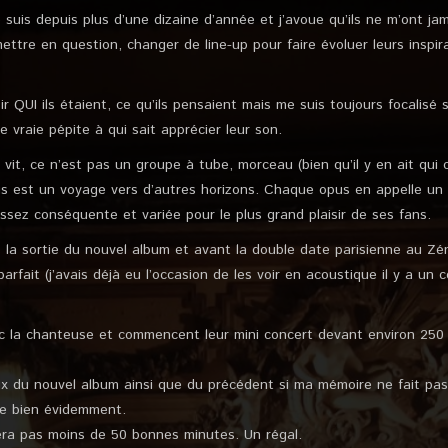
suis depuis plus d’une dizaine d’année et j’avoue qu’ils ne m’ont jam
mettre en question, changer de line-up pour faire évoluer leurs inspir
ir QUI ils étaient, ce qu’ils pensaient mais me suis toujours focalisé 
 vraie pépite à qui sait apprécier leur son.
 vit, ce n’est pas un groupe à tube, morceau (bien qu’il y en ait qui
 est un voyage vers d’autres horizons. Chaque opus en appelle un a
ssez conséquente et variée pour le plus grand plaisir de ses fans.
s la sortie du nouvel album et avant la double date parisienne au Z
rfait (j’avais déjà eu l’occasion de les voir en acoustique il y a un 
c la chanteuse et commencent leur mini concert devant environ 250 
x du nouvel album ainsi que du précédent si ma mémoire ne fait pa
ue bien évidemment.
ra pas moins de 50 bonnes minutes. Un régal.