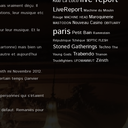
Klub
La Loco
ais vraiment déçu. Il
LiveReport
Machine du Moulin
ations, leur musique etc
Maroquinerie
Rouge
MACHINE HEAD
Nouveau Casino
OBITUARY
MASTODON
paris
sur leur musique. Et le
Petit Bain
Rammstein
SEPTIC FLESH
République Tchèque
Stoned Gatherings
 cartonne) mais bien un
Techno
The
Trabendo
utre et aujourd’hui
Young Gods
Trianon
Zénith
Truckfighters
UFOMAMMUT
énith mi Novembre 2012.
certain temps (Janvier
personnes qui s’étaient
s défaut. Remaniés pour