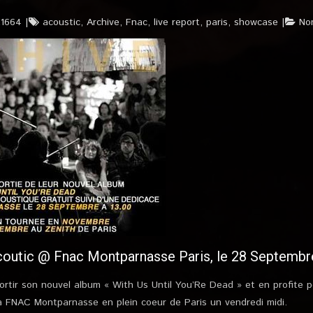
t1664
acoustic
,
Archive
,
Fnac
,
live report
,
paris
,
showcase
No
outic @ Fnac Montparnasse Paris, le 28 Septembr
sortir son nouvel album « With Us Until You’Re Dead » et en profite 
 FNAC Montparnasse en plein coeur de Paris un vendredi midi.