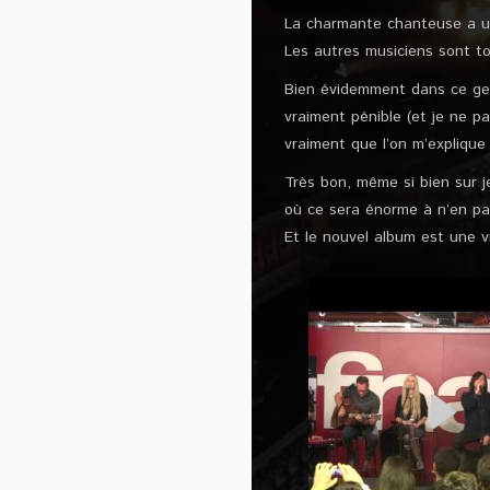
La charmante chanteuse a une
Les autres musiciens sont to
Bien évidemment dans ce gen
vraiment pénible (et je ne p
vraiment que l’on m’explique
Très bon, même si bien sur 
où ce sera énorme à n’en pa
Et le nouvel album est une v