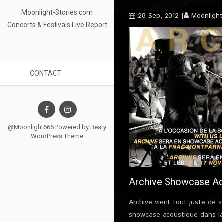
Moonlight-Stories.com
28 Sep, 2012
Moonligh
Concerts & Festivals Live Report
CONTACT
@Moonlight666 Powered by
Besty
WordPress Theme
Archive Showcase Ac
Archive vient tout juste de 
showcase acoustique dans la