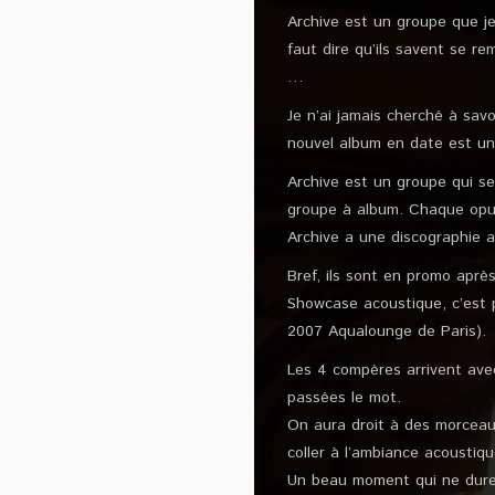
Archive est un groupe que je 
faut dire qu’ils savent se re
…
Je n’ai jamais cherché à savo
nouvel album en date est une
Archive est un groupe qui se
groupe à album. Chaque opus
Archive a une discographie a
Bref, ils sont en promo aprè
Showcase acoustique, c’est pa
2007 Aqualounge de Paris).
Les 4 compères arrivent ave
passées le mot.
On aura droit à des morceau
coller à l’ambiance acoustiq
Un beau moment qui ne dure