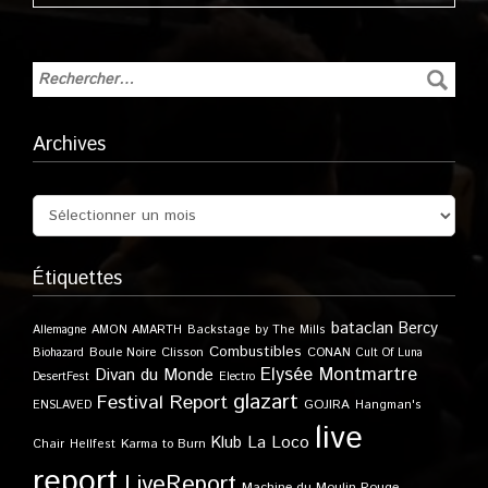
Archives
Étiquettes
bataclan
Bercy
Allemagne
AMON AMARTH
Backstage by The Mills
Combustibles
Boule Noire
Clisson
CONAN
Biohazard
Cult Of Luna
Elysée Montmartre
Divan du Monde
DesertFest
Electro
glazart
Festival Report
GOJIRA
ENSLAVED
Hangman's
live
Klub
La Loco
Karma to Burn
Chair
Hellfest
report
LiveReport
Machine du Moulin Rouge