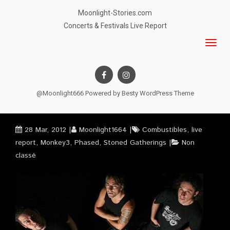
Moonlight-Stories.com
Concerts & Festivals Live Report
@Moonlight666 Powered by
Besty WordPress Theme
28 Mar, 2012
Moonlight1664
Combustibles
,
live
report
,
Monkey3
,
Phased
,
Stoned Gatherings
Non
classé