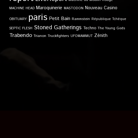
Maroquinerie
Nouveau Casino
MACHINE HEAD
MASTODON
paris
Petit Bain
OBITUARY
Rammstein
République Tchèque
Stoned Gatherings
Techno
SEPTIC FLESH
The Young Gods
Trabendo
Zénith
Trianon
Truckfighters
UFOMAMMUT