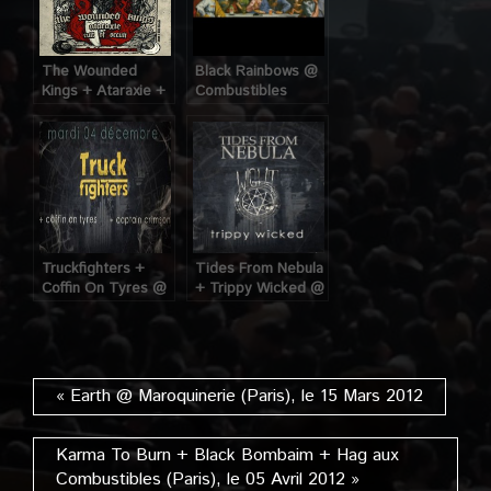
The Wounded
Black Rainbows @
Kings + Ataraxie +
Combustibles
Cult Of Occult aux
(Paris), le 28 Juin
Combustibles
2012
(Paris) le 01 Mars
2012
Truckfighters +
Tides From Nebula
Coffin On Tyres @
+ Trippy Wicked @
Combustibles
Combustibles
(Paris), le 04
(Paris), le 16
Décembre 2012
Octobre 2012
« Earth @ Maroquinerie (Paris), le 15 Mars 2012
Karma To Burn + Black Bombaim + Hag aux
Combustibles (Paris), le 05 Avril 2012 »