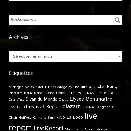
Archives
Étiquettes
bataclan
Bercy
Allemagne
AMON AMARTH
Backstage by The Mills
Combustibles
Boule Noire
Clisson
CONAN
Biohazard
Cult Of Luna
Elysée Montmartre
Divan du Monde
DesertFest
Electro
glazart
Festival Report
GOJIRA
ENSLAVED
Hangman's
live
Klub
La Loco
Karma to Burn
Chair
Hellfest
report
LiveReport
Machine du Moulin Rouge