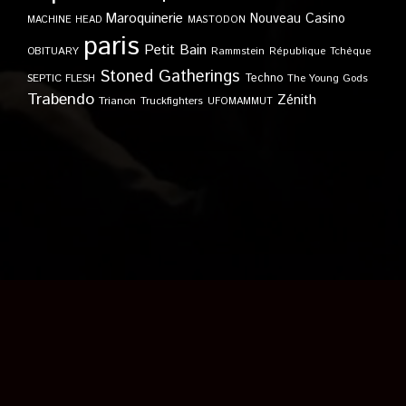
Maroquinerie
Nouveau Casino
MACHINE HEAD
MASTODON
paris
Petit Bain
OBITUARY
Rammstein
République Tchèque
Stoned Gatherings
Techno
SEPTIC FLESH
The Young Gods
Trabendo
Zénith
Trianon
Truckfighters
UFOMAMMUT