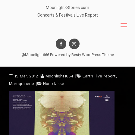
Moonlight-Stories.com
Concerts & Festivals Live Report
@Moonlight666 Powered by
Besty WordPress Theme
15 Mar, 2012
Moonlight1664
Earth
,
live report
,
Maroquinerie
Non classé