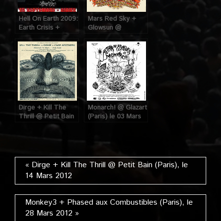
Hell On Earth 2009:
Mars Red Sky +
Earth Crisis +
Glowsun @
Sworn Enemy … @
Maroquinerie
Gibus (Paris), le 15
(Paris), le 02
septembre 2009
Octobre 2014
Dirge + Kill The
Monarch! @ Glazart
Thrill @ Petit Bain
(Paris) le 03 Mars
(Paris), le 14 Mars
2012
2012
« Dirge + Kill The Thrill @ Petit Bain (Paris), le
14 Mars 2012
Monkey3 + Phased aux Combustibles (Paris), le
28 Mars 2012 »