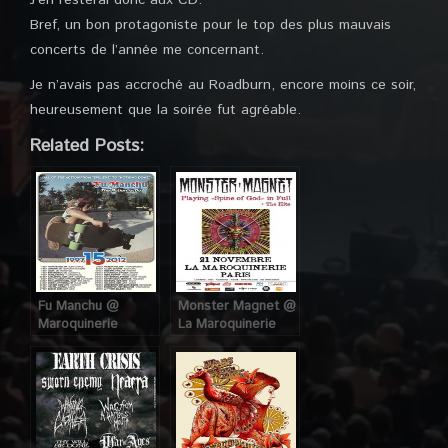
J’en resterai donc aux CD.
Bref, un bon protagoniste pour le top des plus mauvais
concerts de l’année me concernant.
Je n’avais pas accroché au Roadburn, encore moins ce soir,
heureusement que la soirée fut agréable.
Related Posts:
Fu Manchu @
Monster Magnet @
Maroquinerie
La Maroquinerie
(Paris), le 19
(Paris), le 21
Septembre 2012
Novembre 2012