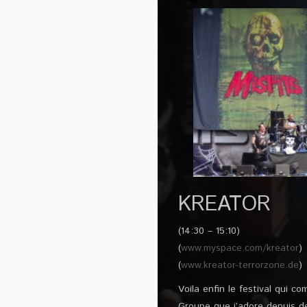
KREATOR
(14:30 – 15:10)
(
www.myspace.com/kreator
)
(
www.kreator-terrorzone.de
)
Voila enfin le festival qui c
Groupe que j’adore depuis de