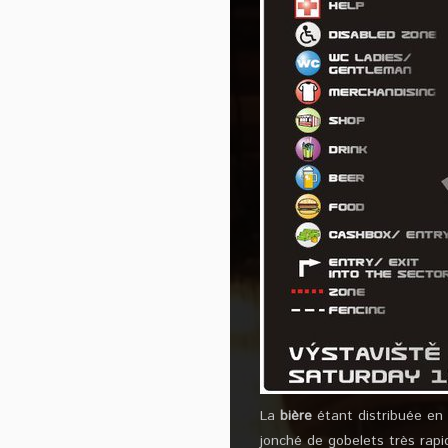
La
bière
étant distribuée en 
jonché de gobelets très rapi