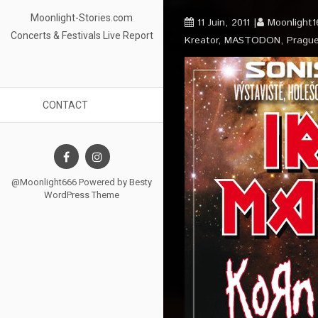
Moonlight-Stories.com
11 Juin, 2011
Moonlight
Concerts & Festivals Live Report
Kreator
,
MASTODON
,
Pragu
CONTACT
@Moonlight666 Powered by
Besty
WordPress Theme