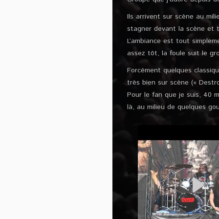
Ils arrivent sur scène au mil
stagner devant la scène et 
L’ambiance est tout simpleme
assez tôt, la foule suit le g
Forcément quelques classiq
très bien sur scène (« Dest
Pour le fan que je suis, 40 
là, au milieu de quelques gou