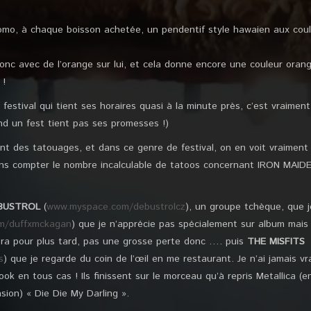
promo, à chaque boisson achetée, un pendentif style hawaien aux cou
onc avec de l’orange sur lui, et cela donne encore une couleur ora
 !
estival qui tient ses horaires quasi à la minute près, c’est vraiment
and un fest tient pas ses promesses !)
t des tatouages, et dans ce genre de festival, on en voit vraiment 
s compter le nombre incalculable de tatoos concernant IRON MAIDEN
BUSTROL
(
www.myspace.com/debustrolcz
), un groupe tchèque, que j
m/duffxmckagan
) que je n’apprécie pas spécialement sur album mais d
sera pour plus tard, pas une grosse perte donc …. puis
THE MISFITS
s
) que je regarde du coin de l’œil en me restaurant. Je n’ai jamais v
ook en tous cas ! Ils finissent sur le morceau qu’à repris Metallica 
ion) « Die Die My Darling ».