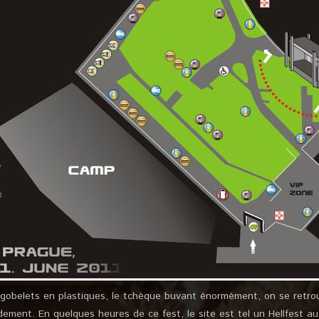
gobelets en plastiques, le tchèque buvant énormément, on se retrou
dement. En quelques heures de ce fest, le site est tel un Hellfest au