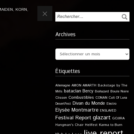
MAIDEN
,
KORN
,
Archives
Étiquettes
Allemagne
AMON AMARTH
Backstage by The
bataclan
Bercy
Boule Noire
Mills
Biohazard
Combustibles
Clisson
CONAN
Cult Of Luna
Divan du Monde
DesertFest
Electro
Elysée Montmartre
ENSLAVED
glazart
Festival Report
GOJIRA
Karma to Burn
Hangman's Chair
Hellfest
live report