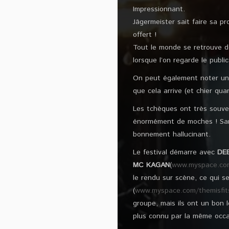
Impressionnant.
Jâgermeister sait faire sa 
offert !
Tout le monde se retrouve d
lorsque l’on regarde le public
On peut également noter un f
que cela arrive (et chier qu
Les tchèques ont très souven
énormément de moches ! San
bonnement hallucinant.
Le festival démarre avec
DE
MC KAGAN
(
www.myspace.co
le rendu sur scène, ce qui 
(
www.myspace.com/themisfit
groupe, mais ils ont un bon l
plus connu par la même occas