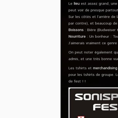
Le
lieu
est assez grand, une s
peut voir de presque partout
Sur les côtés et l’arrière d
par contre), et beaucoup de 
Boissons
: Bière (Budweiser 
Nourriture
: Un bonheur : Tou
J’aimerais vraiment ce genre
On peut noter également que 
admis, et une très bonne vue 
Les tshirts et
merchandising
pour les tshirts de groupe. L
de fest ! !