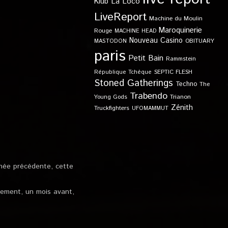
Klub
La Loco
LiveReport
Machine du Moulin
Maroquinerie
Rouge
MACHINE HEAD
Nouveau Casino
OBITUARY
MASTODON
paris
Petit Bain
Rammstein
SEPTIC FLESH
République Tchèque
Stoned Gatherings
Techno
The
Trabendo
Young Gods
Trianon
Zénith
Truckfighters
UFOMAMMUT
nnée précédente, cette
alement, un mois avant,