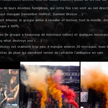
ieu de leurs énormes fumigènes, qui cette fois s’en vont au ciel dire
tout masquer (remember Hellfest, Summer Breeze .. )
nt énorme, le groupe arrive à réveiller et motiver tout le monde, do
roupe à 100%.
ues (le groupe a beaucoup de morceaux cultes) et quelques nouveau
roy what destroys you »… )
minutes est vraiment trop peu, il manque environ 20 morceaux, mais 
ttes de pluie qui viendront tenter de rafraîchir l’ambiance en vain.