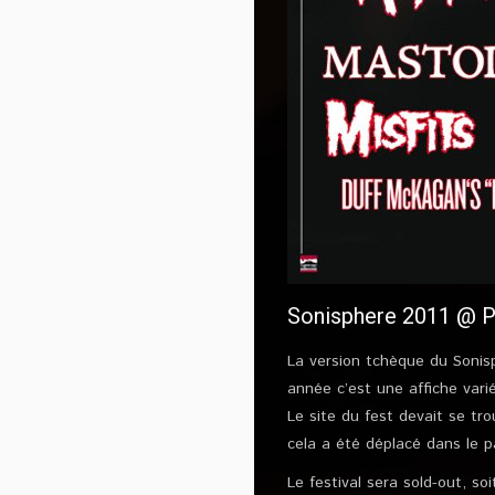
Sonisphere 2011 @ Pr
La version tchèque du Sonisp
année c’est une affiche vari
Le site du fest devait se tr
cela a été déplacé dans le pa
Le festival sera sold-out, s