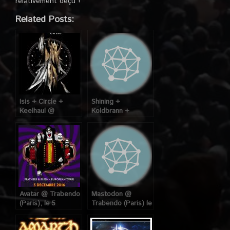
relativement déçu !
Related Posts:
Isis + Circle +
Shining +
Keelhaul @
Koldbrann +
Trabendo (Paris) le
Sarkom @ Glaz’art
03 Décembre 2009
(Paris), le 02 mars
2009
Avatar @ Trabendo
Mastodon @
(Paris), le 5
Trabendo (Paris) le
Décembre 2016
06 Juillet 2009