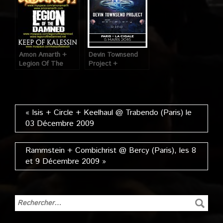
Amon Amarth +
Devin Townsend
Legion Of The
Project +
Damned + Keep Of
Periphery + Shining
Kalessin @
@ La Cigale
Trabendo (Paris),
(Paris), le 5 Mars
10 Mars 2009
2015
« Isis + Circle + Keelhaul @ Trabendo (Paris) le
03 Décembre 2009
Rammstein + Combichrist @ Bercy (Paris), les 8
et 9 Décembre 2009 »