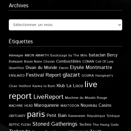
Archives
Étiquettes
bataclan
Bercy
Allemagne
AMON AMARTH
Backstage by The Mills
Combustibles
Boule Noire
Clisson
CONAN
Biohazard
Cult Of Luna
Elysée Montmartre
Divan du Monde
DesertFest
Electro
glazart
Festival Report
GOJIRA
ENSLAVED
Hangman's
live
Klub
La Loco
Karma to Burn
Chair
Hellfest
report
LiveReport
Machine du Moulin Rouge
Maroquinerie
Nouveau Casino
MACHINE HEAD
MASTODON
paris
Petit Bain
OBITUARY
Rammstein
République Tchèque
Stoned Gatherings
Techno
SEPTIC FLESH
The Young Gods