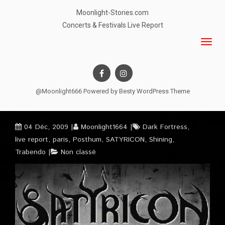
Moonlight-Stories.com
Concerts & Festivals Live Report
@Moonlight666 Powered by
Besty WordPress Theme
04 Déc, 2009
Moonlight1664
Dark Fortress
,
live report
,
paris
,
Posthum
,
SATYRICON
,
Shining
,
Trabendo
Non classé