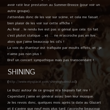
avoir raté leur prestation au Summer-Breeze (pour voir un
autre groupe).
J’attendais donc de les voir sur scène, et cela me faisait
bien plaisir de les voir sur cette affiche !
Au final .. le rendu live est pas si génial que cela. En fait
c’est plutot statique .. et … ne m’accroche pas en live,
alors que j’aime beaucoup les cd’s !
La voix du chanteur est trafiquée par moults effets, et ..je
n’aime pas non plus !
Bref un concert sympathique mais pas transcendant !
SHINING
(
http://www.myspace.com/shininghalmstad
)
Le Buzz autour de ce groupe m’a toujours fait rire !
Cependant j’aime en général assez bien leur musique.
Je les revois donc, quelques mois après la date au Glazart
et il s’avère que neuf mois plus tard, j’accroche beaucoup