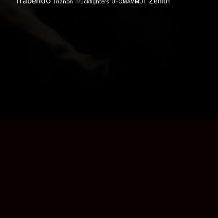
Trabendo
Zénith
Trianon
Truckfighters
UFOMAMMUT