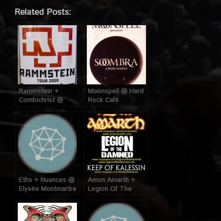
Related Posts:
Rammstein +
Moonspell @ Hard
Combichrist @
Rock Café
Pavilhão Atlantico
(Lisbonne,
(Lisbonne,
Portugal), le 15
Portugal), le 08
Septembre 2010
Novembre 2009
Eths + Nuances @
Amon Amarth +
Elysée Montmartre
Legion Of The
(Paris), le 31
Damned + Keep Of
Octobre 2008.
Kalessin @
Trabendo (Paris),