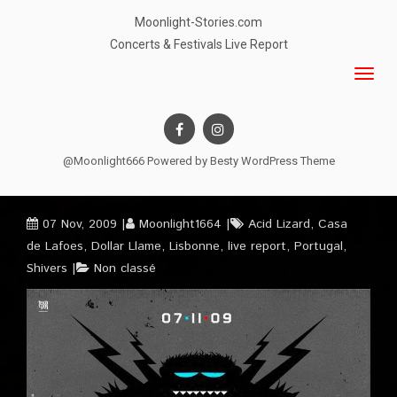
Moonlight-Stories.com
Concerts & Festivals Live Report
@Moonlight666 Powered by
Besty WordPress Theme
07 Nov, 2009
Moonlight1664
Acid Lizard
,
Casa
de Lafoes
,
Dollar Llame
,
Lisbonne
,
live report
,
Portugal
,
Shivers
Non classé