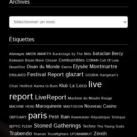
Archives
Étiquettes
bataclan
Bercy
Allemagne
AMON AMARTH
Backstage by The Mills
Combustibles
Boule Noire
Clisson
CONAN
Biohazard
Cult Of Luna
Elysée Montmartre
Divan du Monde
DesertFest
Electro
glazart
Festival Report
GOJIRA
ENSLAVED
Hangman's
live
Klub
La Loco
Karma to Burn
Chair
Hellfest
report
LiveReport
Machine du Moulin Rouge
Maroquinerie
Nouveau Casino
MACHINE HEAD
MASTODON
paris
Petit Bain
OBITUARY
Rammstein
République Tchèque
Stoned Gatherings
Techno
SEPTIC FLESH
The Young Gods
Trabendo
Zénith
Trianon
Truckfighters
UFOMAMMUT