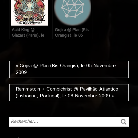
10 Mars 2009
Acid King @
Gojira @ Plan (Ris
Glazart (Paris), le
Orangis), le 05
16 Juillet 2013
Novembre 2009
« Gojira @ Plan (Ris Orangis), le 05 Novembre
2009
Rammstein + Combichrist @ Pavilhão Atlantico
(Lisbonne, Portugal), le 08 Novembre 2009 »