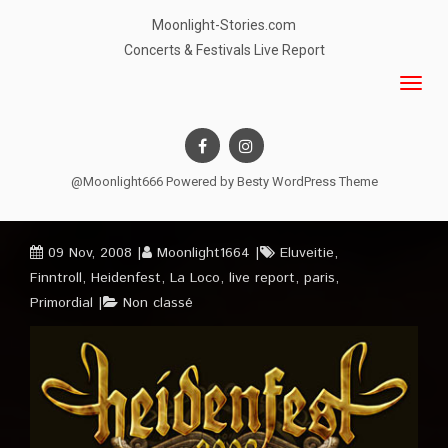
Moonlight-Stories.com
Concerts & Festivals Live Report
@Moonlight666 Powered by
Besty WordPress Theme
09 Nov, 2008
Moonlight1664
Eluveitie
,
Finntroll
,
Heidenfest
,
La Loco
,
live report
,
paris
,
Primordial
Non classé