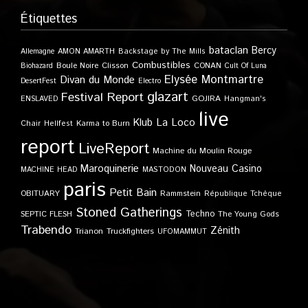
Étiquettes
bataclan
Bercy
Allemagne
AMON AMARTH
Backstage by The Mills
Combustibles
Boule Noire
Clisson
CONAN
Biohazard
Cult Of Luna
Elysée Montmartre
Divan du Monde
DesertFest
Electro
glazart
Festival Report
GOJIRA
ENSLAVED
Hangman's
live
Klub
La Loco
Karma to Burn
Chair
Hellfest
report
LiveReport
Machine du Moulin Rouge
Maroquinerie
Nouveau Casino
MACHINE HEAD
MASTODON
paris
Petit Bain
OBITUARY
Rammstein
République Tchèque
Stoned Gatherings
Techno
SEPTIC FLESH
The Young Gods
Trabendo
Zénith
Trianon
Truckfighters
UFOMAMMUT