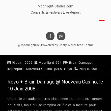
Moonlight-Stories.com
Concerts & Festivals Live Report
@Moonlight666 Powered by
Besty WordPress Theme
10 Juin, 2008
Moonlight1664
Brain Damage
,
live report
,
Nouveau Casino
,
paris
,
Revo
Non classé
Revo + Brain Damage @ Nouveau Casino, le
10 Juin 2008
Une salle à l’audience très clairsemée au début du concert
de REVO, mais qui se remplira au fur et à mesure pour