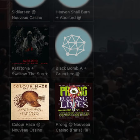
Sidilarsen @
Heaven Shall Burn
Nouveau Casino
+ Aborted @
(Paris) , le 13
Nouveau Casino
Novembre 2008
(Paris), le 4 Avril
2008
Katatonia +
Black Bomb A +
Swallow The Sun +
Grum Lee @
Long Distance
Nouveau Casino
Calling @ Nouveau
(Paris), le 15
Casino (Paris), le
novembre 2006
16 Mars 2010
Colour Haze @
Prong @ Nouveau
Nouveau Casino
Casino (Paris), le
(Paris), le 29
04 Avril 2014