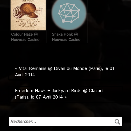
Colour Haze @
Shaka Ponk @
Nouveau Casino
Nouveau Casino
(Paris), le 29
(Paris), le 04 Mars
Septembre 2012
2009
« Vital Remains @ Divan du Monde (Paris), le 01
Avril 2014
Freedom Hawk + Junkyard Birds @ Glazart
(Paris), le 07 Avril 2014 »