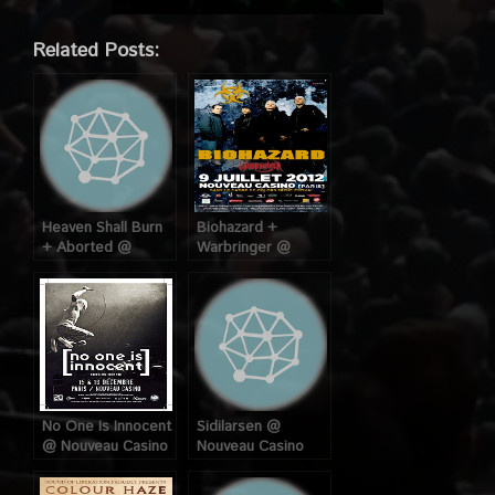
Related Posts:
Heaven Shall Burn
Biohazard +
+ Aborted @
Warbringer @
Nouveau Casino
Nouveau Casino
(Paris), le 4 Avril
(Paris), le 9 juillet
2008
2012
No One Is Innocent
Sidilarsen @
@ Nouveau Casino
Nouveau Casino
(Paris), le 15
(Paris) , le 13
Décembre 2011
Novembre 2008