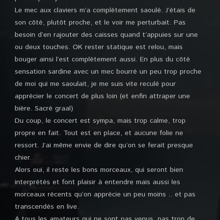
Le mec aux claviers m’a complètement saoulé. J’étais de
son côté, plutôt proche, et le voir me perturbait. Pas
besoin d’en rajouter des caisses quand t’appuies sur une
ou deux touches. OK rester statique est relou, mais
bouger ainsi l’est complètement aussi. En plus du côté
sensation sardine avec un mec bourré un peu trop proche
de moi qui me saoulait, je me suis vite reculé pour
apprécier le concert de plus loin (et enfin attraper une
bière. Sacré graal)
Du coup, le concert est sympa, mais trop calme, trop
propre en fait. Tout est en place, et aucune folie ne
ressort. J’ai même envie de dire qu’on se ferait presque
chier.
Alors oui, il reste les bons morceaux, qui seront bien
interprétés et font plaisir à entendre mais aussi les
morceaux récents qu’on apprécie un peu moins .. et pas
transcendés en live.
A tous les amateurs qui ne sont pas venus, pas trop de