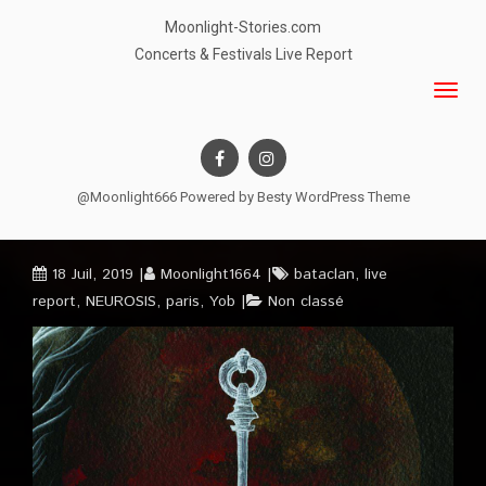
Moonlight-Stories.com
Concerts & Festivals Live Report
@Moonlight666 Powered by
Besty WordPress Theme
18 Juil, 2019
Moonlight1664
bataclan
,
live
report
,
NEUROSIS
,
paris
,
Yob
Non classé