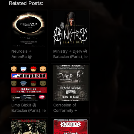
Related Posts:
Neurosis +
Ministry + Djerv @
AmenRa @
Bataclan (Paris), le
Machine du Moulin
28 Juillet 2012
Rouge (Paris), le
23 Juillet 2011
Limp Bizkit @
Corrosion of
Bataclan (Paris), le
Conformity +
3 Juillet 2014
Desert Storm +
Witchfinder @
Glazart (Paris), le
1er Juillet 2019