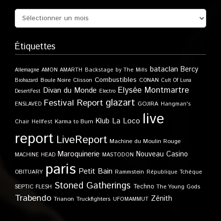
Étiquettes
bataclan
Bercy
Allemagne
AMON AMARTH
Backstage by The Mills
Combustibles
Boule Noire
Clisson
CONAN
Biohazard
Cult Of Luna
Elysée Montmartre
Divan du Monde
DesertFest
Electro
glazart
Festival Report
GOJIRA
ENSLAVED
Hangman's
live
Klub
La Loco
Karma to Burn
Chair
Hellfest
report
LiveReport
Machine du Moulin Rouge
Maroquinerie
Nouveau Casino
MACHINE HEAD
MASTODON
paris
Petit Bain
OBITUARY
Rammstein
République Tchèque
Stoned Gatherings
Techno
SEPTIC FLESH
The Young Gods
Trabendo
Zénith
Trianon
Truckfighters
UFOMAMMUT