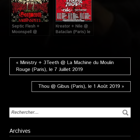
Septic Flesh +
Kreator + Nile @
Moonspell @
Bataclan (Paris) le
Bataclan (Paris) le
06 Novembre 2012
02 Décembre 2008
« Ministry + 3Teeth @ La Machine du Moulin
Rouge (Paris), le 7 Juillet 2019
Thou @ Gibus (Paris), le 1 Août 2019 »
Archives