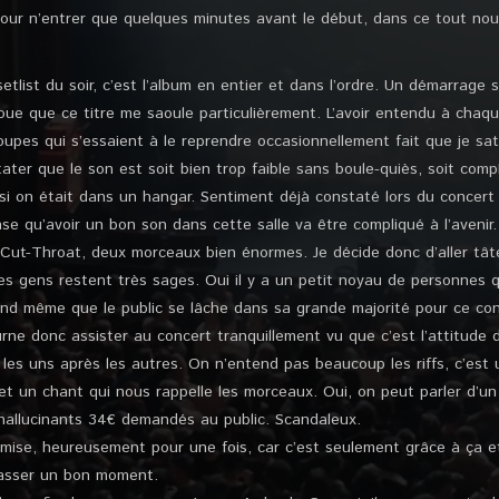
pour n’entrer que quelques minutes avant le début, dans ce tout nou
etlist du soir, c’est l’album en entier et dans l’ordre. Un démarrage s
oue que ce titre me saoule particulièrement. L’avoir entendu à chaq
upes qui s’essaient à le reprendre occasionnellement fait que je sa
ater que le son est soit bien trop faible sans boule-quiès, soit comp
i on était dans un hangar. Sentiment déjà constaté lors du concert
e qu’avoir un bon son dans cette salle va être compliqué à l’avenir. J
Cut-Throat, deux morceaux bien énormes. Je décide donc d’aller tâter
s gens restent très sages. Oui il y a un petit noyau de personnes qu
nd même que le public se lâche dans sa grande majorité pour ce conce
ne donc assister au concert tranquillement vu que c’est l’attitude du
es uns après les autres. On n’entend pas beaucoup les riffs, c’est u
t un chant qui nous rappelle les morceaux. Oui, on peut parler d’un 
s hallucinants 34€ demandés au public. Scandaleux.
 mise, heureusement pour une fois, car c’est seulement grâce à ça et
passer un bon moment.