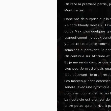
On rate la première partie, 
Montmartre.
Donc pas de surprise sur la s
« Roots Bloody Roots ». J’av
ou de Max, plus quelques gro
tranquillement, je peux const
y a cette résonance comme s
semaines auparavant. Je pens
On continue sur Attitude et 
Et je me rends compte que le
trop peu. Je m’attendais qua
Très décevant. Je m’en retour
Les morceaux sont écorchés l
sonore, avec une rythmique e
donc rien qui ne justifie ce
La nostalgie est bien sur de
entre potes qu’on arrive à 