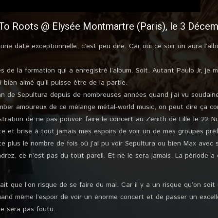
 To Roots @ Elysée Montmartre (Paris), le 3 Déce
ne date exceptionnelle, c’est peu dire. Car oui ce soir on aura l’a
 de la formation qui a enregistré l’album. Soit. Autant Paulo Jr, je 
 bien aimé qu’il puisse être de la partie.
 fan de Sepultura depuis de nombreuses années quand j’ai vu soudain
omber amoureux de ce mélange métal-world music, on peut dire ça co
ustration de ne pas pouvoir faire le concert au Zénith de Lille le 22
te et brise à tout jamais mes espoirs de voir un de mes groupes préf
e plus le nombre de fois où j’ai pu voir Sepultura ou bien Max avec s
drez, ce n’est pas du tout pareil. Et ne le sera jamais. La période a 
sait que l’on risque de se faire du mal. Car il y a un risque qu’on so
 quand même l’espoir de voir un énorme concert et de passer un excel
e sera pas foutu.