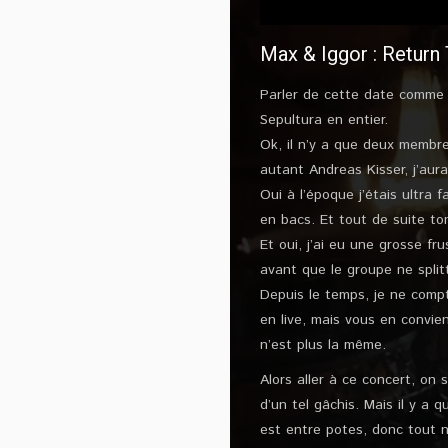
Max & Iggor : Return
Parler de cette date comme u
Sepultura en entier.
Ok, il n’y a que deux membres
autant Andreas Kisser, j’aurai
Oui à l’époque j’étais ultra
en bacs. Et tout de suite t
Et oui, j’ai eu une grosse fr
avant que le groupe ne split
Depuis le temps, je ne compt
en live, mais vous en convien
n’est plus la même.
Alors aller à ce concert, on 
d’un tel gâchis. Mais il y a
est entre potes, donc tout n