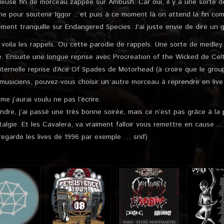
euse fin de morceau zappée sur Ambush. Car oui, il y a une sorte d
ène pour soutenir Iggor .. et puis à ce moment là on attend la fin co
ent tranquille sur Endangered Species. J’ai juste envie de dire un
t voila les rappels. Ou cette parodie de rappels. Une sorte de medley
ie. Ensuite une longue reprise avec Procreation of the Wicked de Celt
iternelle reprise d’Ace Of Spades de Motorhead (à croire que le group
musiciens, pouvez-vous choisir un autre morceau à reprendre en live
e j’aurai voulu ne pas l’écrire.
ndre, j’ai passé une très bonne soirée, mais ce n’est pas grâce à la 
talgie. Et les Cavalera, va vraiment falloir vous remettre en cause … 
regarde les lives de 1996 par exemple … snif)