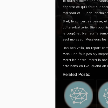
Je noterai même une scandal
apporte ce qu’il faut sur sc
morceau et … non, enchaînem
Bref, le concert se passe, e
guitare/batterie. Bien pourr
le coup), et bien sur la semp
seul morceau. Messieurs les 
Bon ben voila, un report comm
Mais il ne faut pas s’y mépre
Merci les potes, merci la nos
être bons en live, quand on 
Related Posts: