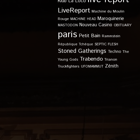
Klub
La Loco
LiveReport
Machine du Moulin
Maroquinerie
Rouge
MACHINE HEAD
Nouveau Casino
OBITUARY
MASTODON
paris
Petit Bain
Rammstein
SEPTIC FLESH
République Tchèque
Stoned Gatherings
Techno
The
Trabendo
Young Gods
Trianon
Zénith
Truckfighters
UFOMAMMUT