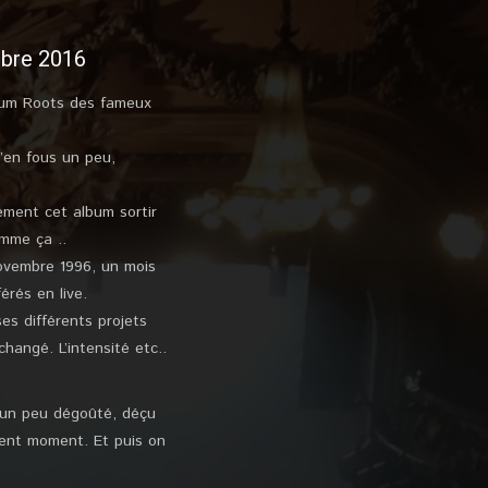
mbre 2016
lbum Roots des fameux
m’en fous un peu,
ement cet album sortir
mme ça ..
 Novembre 1996, un mois
érés en live.
es différents projets
changé. L’intensité etc..
it un peu dégoûté, déçu
lent moment. Et puis on