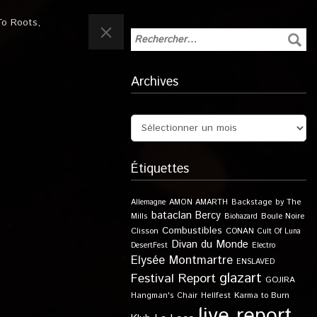
To Roots
,
Archives
Étiquettes
Allemagne
AMON AMARTH
Backstage by The
bataclan
Bercy
Boule Noire
Mills
Biohazard
Combustibles
Clisson
CONAN
Cult Of Luna
Divan du Monde
DesertFest
Electro
Elysée Montmartre
ENSLAVED
glazart
Festival Report
GOJIRA
Karma to Burn
Hangman's Chair
Hellfest
live report