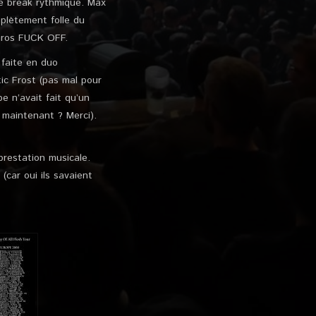
e break rythmique. Max
mplètement folle du
 gros FUCK OFF.
 faite en duo
ic Frost (pas mal pour
e n’avait fait qu’un
 maintenant ? Merci).
prestation musicale.
(car oui ils savaient