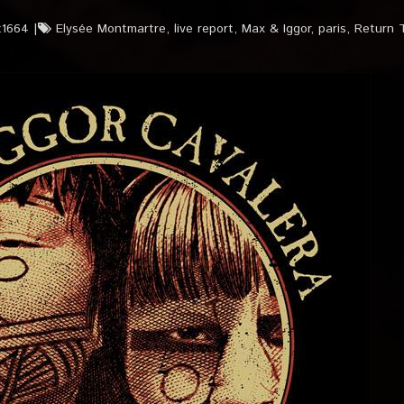
t1664
Elysée Montmartre
,
live report
,
Max & Iggor
,
paris
,
Return 