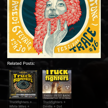
Related Posts:
Truckfighters +
Truckfighters +
White Miles +
Deville + Dot