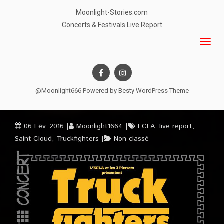
Moonlight-Stories.com
Concerts & Festivals Live Report
@Moonlight666 Powered by
Besty WordPress Theme
06 Fév, 2016
Moonlight1664
ECLA
,
live report
,
Saint-Cloud
,
Truckfighters
Non classé