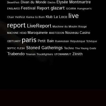
Elysée Montmartre
Divan du Monde
DesertFest
Electro
glazart
Festival Report
GOJIRA
ENSLAVED
Hangman's
live
Klub
La Loco
Karma to Burn
Chair
Hellfest
report
LiveReport
Machine du Moulin Rouge
Maroquinerie
Nouveau Casino
MACHINE HEAD
MASTODON
paris
Petit Bain
OBITUARY
Rammstein
République Tchèque
Stoned Gatherings
Techno
SEPTIC FLESH
The Young Gods
Trabendo
Zénith
Trianon
Truckfighters
UFOMAMMUT