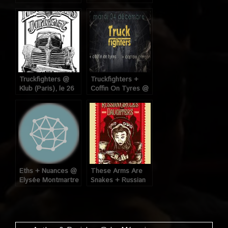
Valley of The Sun
Legacy @ Petit
@ Divan du Monde
Bain (Paris), le 27
(Paris), le 28
Novembre 2016
Février 2014
Truckfighters @
Truckfighters +
Klub (Paris), le 26
Coffin On Tyres @
Mai 2010
Combustibles
(Paris), le 04
Décembre 2012
Eths + Nuances @
These Arms Are
Elysée Montmartre
Snakes + Russian
(Paris), le 31
Circles @ Mains
Octobre 2008.
d’Oeuvres (Saint
Ouen – Paris), le 10
Novembre 2008