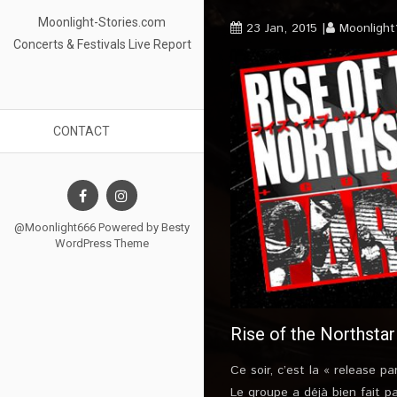
Moonlight-Stories.com
23 Jan, 2015
Moonlight
Concerts & Festivals Live Report
CONTACT
@Moonlight666 Powered by
Besty
WordPress Theme
Rise of the Northstar
Ce soir, c’est la « release p
Le groupe a déjà bien fait pa