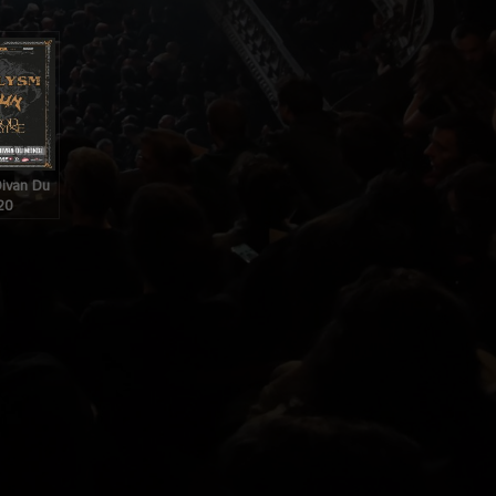
Divan Du
20
4