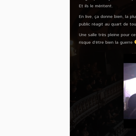
Et ils le méritent.
En live, ça donne bien, la p
public réagit au quart de t
Une salle très pleine pour ce
risque d’être bien la guerre