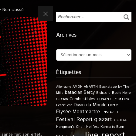
Non classé
Archives
Étiquettes
Allemagne
AMON AMARTH
Backstage by The
bataclan
Bercy
Boule Noire
Mills
Biohazard
Combustibles
Clisson
CONAN
Cult Of Luna
Divan du Monde
DesertFest
Electro
Elysée Montmartre
ENSLAVED
glazart
Festival Report
GOJIRA
Karma to Burn
Hangman's Chair
Hellfest
live report
isante fait son effet.