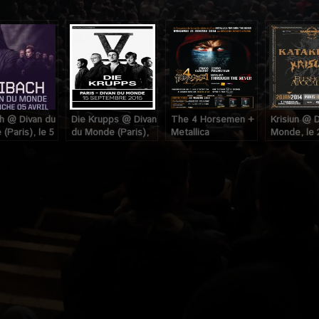
h @ Divan du
Die Krupps @ Divan
The 4 Horsemen +
Krisiun @ 
(Paris), le 5
du Monde (Paris),
Metallica
Monde, le 
015
le 15 Septembre
« Through The
Janvier 201
2015
Never » au Divan du
Monde (Paris), le
31 Janvier 2014