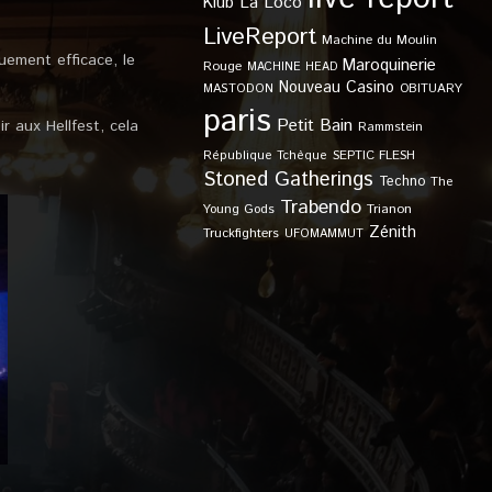
Klub
La Loco
LiveReport
Machine du Moulin
uement efficace, le
Maroquinerie
Rouge
MACHINE HEAD
Nouveau Casino
OBITUARY
MASTODON
paris
Petit Bain
r aux Hellfest, cela
Rammstein
SEPTIC FLESH
République Tchèque
Stoned Gatherings
Techno
The
Trabendo
Young Gods
Trianon
Zénith
Truckfighters
UFOMAMMUT