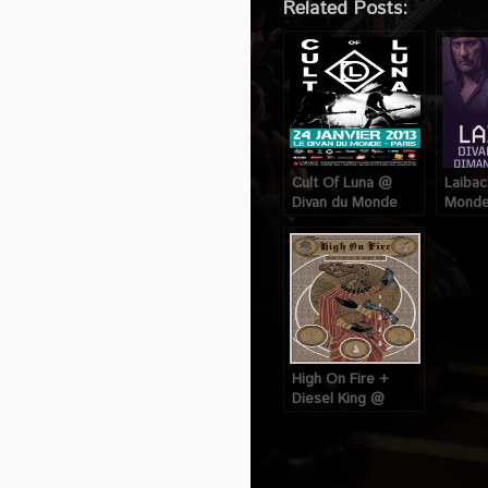
Related Posts:
Cult Of Luna @
Laibac
Divan du Monde
Monde 
(Paris), le 24
Avril 2
Janvier 2013
High On Fire +
Diesel King @
Divan du Monde
(Paris), le 19
Novembre 2015