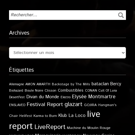
Archives
Étiquettes
bataclan
Bercy
Allemagne
AMON AMARTH
Backstage by The Mills
Combustibles
Boule Noire
Clisson
CONAN
Biohazard
Cult Of Luna
Elysée Montmartre
Divan du Monde
DesertFest
Electro
glazart
Festival Report
GOJIRA
ENSLAVED
Hangman's
live
Klub
La Loco
Karma to Burn
Chair
Hellfest
report
LiveReport
Machine du Moulin Rouge