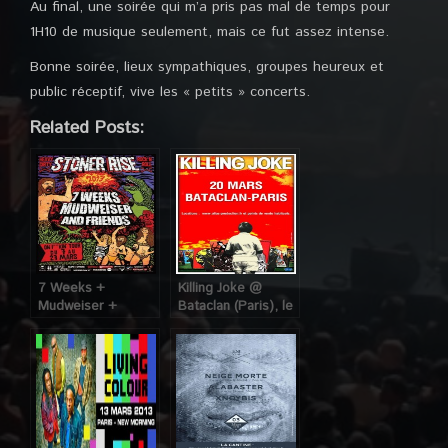
Au final, une soirée qui m’a pris pas mal de temps pour
1H10 de musique seulement, mais ce fut assez intense.
Bonne soirée, lieux sympathiques, groupes heureux et
public réceptif, vive les « petits » concerts.
Related Posts:
7 Weeks +
Killing Joke @
Mudweiser +
Bataclan (Paris), le
Loading Data @ La
20 Mars 2013
Pêche (Montreuil),
le 9 Mars 2013