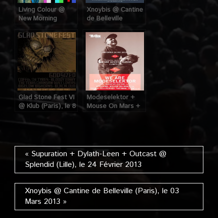
Living Colour @
Xnoybis @ Cantine
New Morning
de Belleville
(Paris), le 13 Mars
(Paris), le 03 Mars
2013
2013
Glad Stone Fest VI
Modeselektor +
@ Klub (Paris), le 8
Mouse On Mars +
Mars 2013
Siriusmo @
Machine du Moulin
Rouge (Paris), le
24 Mai 2013
« Supuration + Dylath-Leen + Outcast @
Splendid (Lille), le 24 Février 2013
Xnoybis @ Cantine de Belleville (Paris), le 03
Mars 2013 »