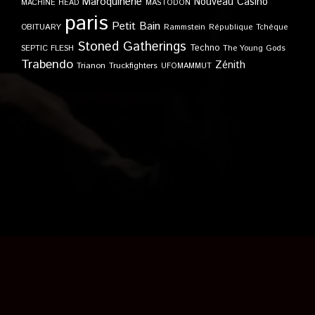
Maroquinerie
Nouveau Casino
MACHINE HEAD
MASTODON
paris
Petit Bain
OBITUARY
Rammstein
République Tchèque
Stoned Gatherings
Techno
SEPTIC FLESH
The Young Gods
Trabendo
Zénith
Trianon
Truckfighters
UFOMAMMUT