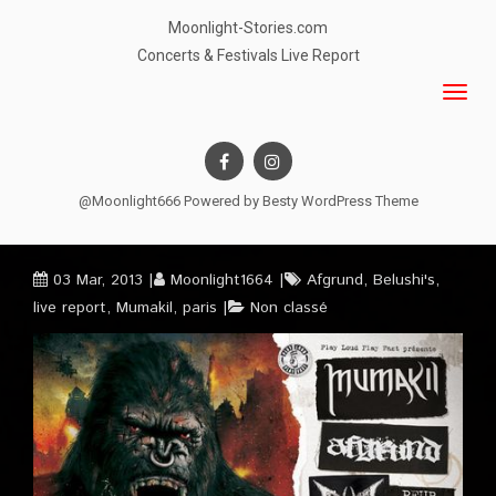
Moonlight-Stories.com
Concerts & Festivals Live Report
@Moonlight666 Powered by
Besty WordPress Theme
03 Mar, 2013
Moonlight1664
Afgrund
,
Belushi's
,
live report
,
Mumakil
,
paris
Non classé