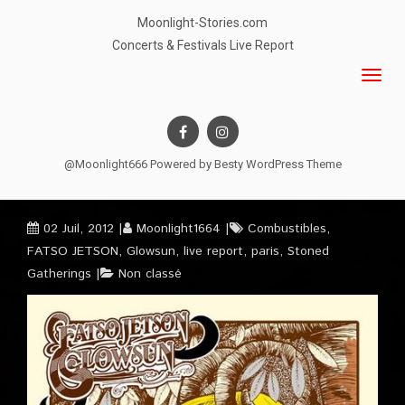
Moonlight-Stories.com
Concerts & Festivals Live Report
@Moonlight666 Powered by
Besty WordPress Theme
02 Juil, 2012
Moonlight1664
Combustibles
,
FATSO JETSON
,
Glowsun
,
live report
,
paris
,
Stoned
Gatherings
Non classé