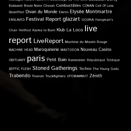
Combustibles
Boule Noire
Clisson
CONAN
Biohazard
Cult Of Luna
Elysée Montmartre
Divan du Monde
DesertFest
Electro
glazart
Festival Report
GOJIRA
ENSLAVED
Hangman's
live
Klub
La Loco
Karma to Burn
Chair
Hellfest
report
LiveReport
Machine du Moulin Rouge
Maroquinerie
Nouveau Casino
MACHINE HEAD
MASTODON
paris
Petit Bain
OBITUARY
Rammstein
République Tchèque
Stoned Gatherings
Techno
SEPTIC FLESH
The Young Gods
Trabendo
Zénith
Trianon
Truckfighters
UFOMAMMUT