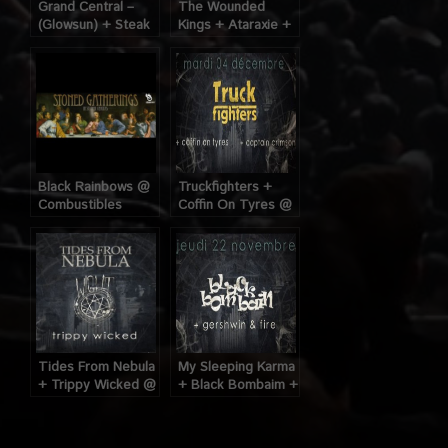
Grand Central –
The Wounded
(Glowsun) + Steak
Kings + Ataraxie +
+ Denizen @
Cult Of Occult aux
Combustibles
Combustibles
(Paris), le 19 Mars
(Paris) le 01 Mars
2013
2012
Black Rainbows @
Truckfighters +
Combustibles
Coffin On Tyres @
(Paris), le 28 Juin
Combustibles
2012
(Paris), le 04
Décembre 2012
Tides From Nebula
My Sleeping Karma
+ Trippy Wicked @
+ Black Bombaim +
Combustibles
Gershwin And Fire
(Paris), le 16
@ Combustibles
Octobre 2012
(Paris), le 22