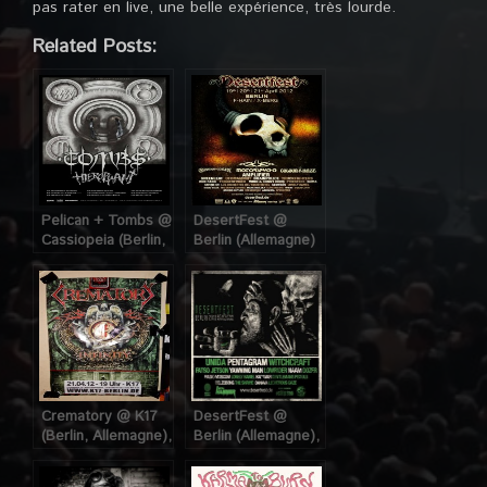
pas rater en live, une belle expérience, très lourde.
Related Posts:
Pelican + Tombs @
DesertFest @
Cassiopeia (Berlin,
Berlin (Allemagne)
Allemagne), le 20
19,20,21 Avril 2012
Avril 2012
Crematory @ K17
DesertFest @
(Berlin, Allemagne),
Berlin (Allemagne),
le 21 Avril 2012
25-26-27 Avril 2013