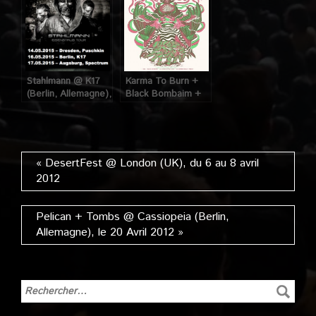
Stahlmann @ K17
Karma To Burn +
(Berlin, Allemagne),
Black Bombaim +
le 16 Mai 2015
Hag aux
Combustibles
(Paris), le 05 Avril
2012
« DesertFest @ London (UK), du 6 au 8 avril
2012
Pelican + Tombs @ Cassiopeia (Berlin,
Allemagne), le 20 Avril 2012 »