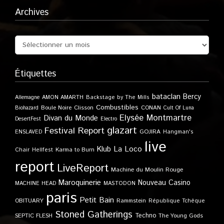
Archives
Étiquettes
bataclan
Bercy
Allemagne
AMON AMARTH
Backstage by The Mills
Combustibles
Boule Noire
Clisson
CONAN
Biohazard
Cult Of Luna
Elysée Montmartre
Divan du Monde
DesertFest
Electro
glazart
Festival Report
GOJIRA
ENSLAVED
Hangman's
live
Klub
La Loco
Karma to Burn
Chair
Hellfest
report
LiveReport
Machine du Moulin Rouge
Maroquinerie
Nouveau Casino
MACHINE HEAD
MASTODON
paris
Petit Bain
OBITUARY
Rammstein
République Tchèque
Stoned Gatherings
Techno
SEPTIC FLESH
The Young Gods