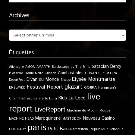
Archives
Étiquettes
bataclan
Bercy
Allemagne
AMON AMARTH
Backstage by The Mills
Combustibles
Boule Noire
Clisson
CONAN
Biohazard
Cult Of Luna
Elysée Montmartre
Divan du Monde
DesertFest
Electro
glazart
Festival Report
GOJIRA
ENSLAVED
Hangman's
live
Klub
La Loco
Karma to Burn
Chair
Hellfest
report
LiveReport
Machine du Moulin Rouge
Maroquinerie
Nouveau Casino
MACHINE HEAD
MASTODON
paris
Petit Bain
OBITUARY
Rammstein
République Tchèque