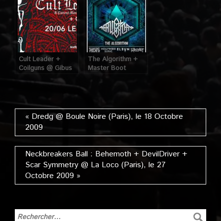
Cult Leader +
The Algorithm +
Coilguns @ Gibus
Master Boot
(Paris), le 20 Juin
Record @ Gibus
2019
(Paris), le 18 Avril
2019
« Dredg @ Boule Noire (Paris), le 18 Octobre
2009
Neckbreakers Ball : Behemoth + DevilDriver +
Scar Symmetry @ La Loco (Paris), le 27
Octobre 2009 »