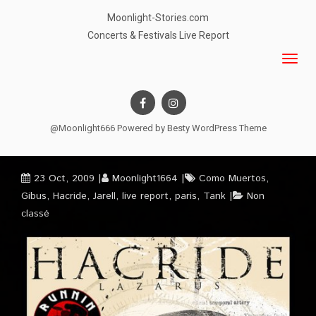
Moonlight-Stories.com
Concerts & Festivals Live Report
@Moonlight666 Powered by
Besty WordPress Theme
23 Oct, 2009
Moonlight1664
Como Muertos
,
Gibus
,
Hacride
,
Jarell
,
live report
,
paris
,
Tank
Non
classé