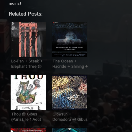
moins!
Related Posts:
Lo-Pan + Steak +
The Ocean +
Elephant Tree @
Hacride + Shining +
Gibus (Paris), le 4
Tides From
Octobre 2019
Nebula, Divan du
Monde (Paris), le
03 Novembre 2013
Thou @ Gibus
Glowsun +
(Paris), le 1 Août
Domadora @ Gibus
2019
(Paris), le 2 Février
2017